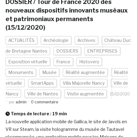
DOSSIER / Tour de France 2020 des
nouveaux dispositifs innovants muséaux
et patrimoniaux permanents
(15/12/2020)
ACTUALITÉS
Archéologie
Archives
Château Duc
de Bretagne Nantes
DOSSIERS
ENTREPRISES
Exposition virtuelle
France
Histovery
Monuments
Musée
Réalité augmentée
Réalité
virtuelle
SmartApps
Villa Majorelle Nancy
Ville de
Nancy
Ville de Nantes
Visite augmentée
15/12/2020
par
admin
0 commentaire
Temps de lecture :
19
min
La nouvelle application mobile de Gallica, le site de Javols en
VR sur Steam, la visite hologramme du musée de Tautavel
récompensée, une application mobile pour les Maisons de