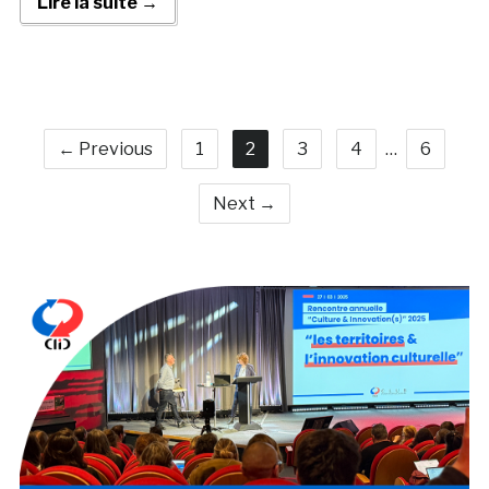
Lire la suite →
← Previous
1
2
3
4
…
6
Next →