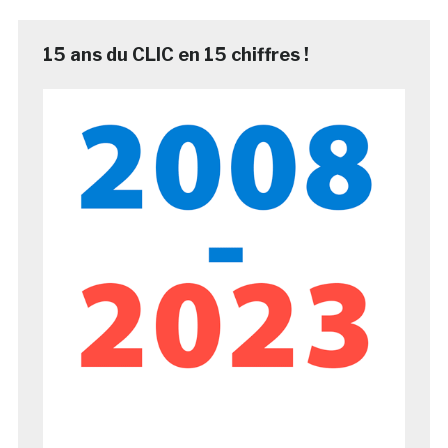
15 ans du CLIC en 15 chiffres !