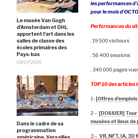
les performances d’a
pour le mois d’OC
Le musée Van Gogh
Performances du si
d’Amsterdam et DHL
apportent l’art dans les
salles de classe des
. 19 500 visiteurs
écoles primaires des
Pays-bas
. 56 400 sessions
03/07/2026
. 340 000 pages vue
TOP 10 des articles
1-
[Offres d’emplois
2 –
[DOSSIER] Tour 
musées et lieux de
Dans le cadre de sa
programmation
3 –
VR, NFT, IA, 3D 
américaine, Versailles