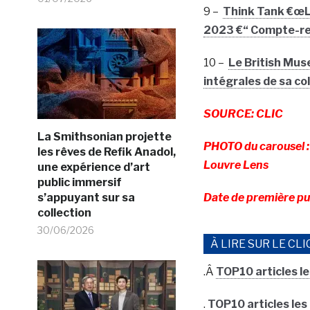
9 –
Think Tank €œLi
2023 €“ Compte-r
10 –
Le British Mus
intégrales de sa coll
SOURCE: CLIC
La Smithsonian projette
PHOTO du carousel :
les rêves de Refik Anadol,
Louvre Lens
une expérience d’art
public immersif
s’appuyant sur sa
Date de première pu
collection
30/06/2026
À LIRE SUR LE CLI
.Â
TOP10 articles le
.
TOP10 articles les p