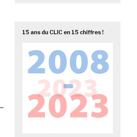
15 ans du CLIC en 15 chiffres !