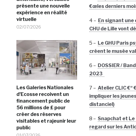
présente une nouvelle
€œles derniers moi
expérience en réalité
virtuelle
4 –
En signant une c
02/07/2026
CHU de Lille vont d
5 –
Le GHU Paris ps
créent le musée val
6 –
DOSSIER / Bande
2023
Les Galeries Nationales
7 –
Atelier CLIC €“
d’Ecosse recoivent un
impliquer les jeune
financement public de
distanciel)
56 millions de £ pour
créer des réserves
8 –
Snapchat et Le
visitables et rajeunir leur
regard sur les Ant
public
01/07/2026