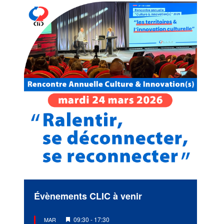
Évènements CLIC à venir
Mis
09:30
-
17:30
MAR