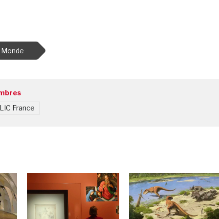
Monde
embres
LIC France