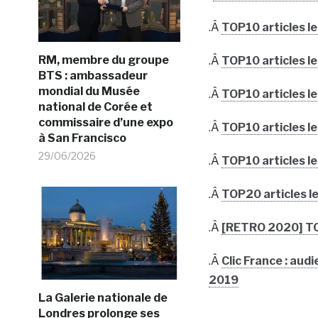
.Â
TOP10 articles les
RM, membre du groupe
.Â
TOP10 articles les
BTS : ambassadeur
mondial du Musée
.Â
TOP10 articles les
national de Corée et
commissaire d’une expo
.Â
TOP10 articles le
à San Francisco
29/06/2026
.Â
TOP10 articles le
.Â
TOP20 articles le
.Â
[RETRO 2020] TOP
.Â
Clic France : audi
2019
La Galerie nationale de
Londres prolonge ses