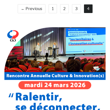
← Previous
1
2
3
4