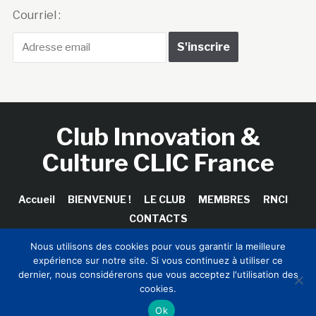
Courriel :
Club Innovation &
Culture CLIC France
Accueil
BIENVENUE !
LE CLUB
MEMBRES
RNCI
CONTACTS
Nous utilisons des cookies pour vous garantir la meilleure
expérience sur notre site. Si vous continuez à utiliser ce
dernier, nous considérerons que vous acceptez l'utilisation des
Copyright © 2026 Club Innovation & Culture CLIC France /
cookies.
Sinapses Conseils
Ok