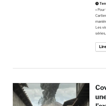
Temp
« Pour
Cartie
manièr
Les vi
séries
Lir
Cov
une