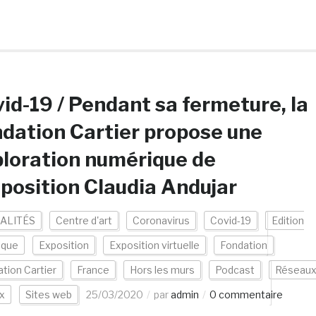
id-19 / Pendant sa fermeture, la
dation Cartier propose une
loration numérique de
xposition Claudia Andujar
ALITÉS
Centre d'art
Coronavirus
Covid-19
Edition
ique
Exposition
Exposition virtuelle
Fondation
tion Cartier
France
Hors les murs
Podcast
Réseau
x
Sites web
25/03/2020
par
admin
0 commentaire