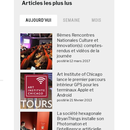
AUJOURD’HUI
SEMAINE
MOIS
8èmes Rencontres
Nationales Culture et
Innovation(s): comptes-
rendus et vidéos de la
journée
posté le 12 mars 2017
Art Institute of Chicago
lance le premier parcours
intérieur GPS pour les
terminaux Apple et
Android
posté le 21 février 2013
La société hexagonale
BryanThings installe son
Photomaton et
l’intelligence artificielle