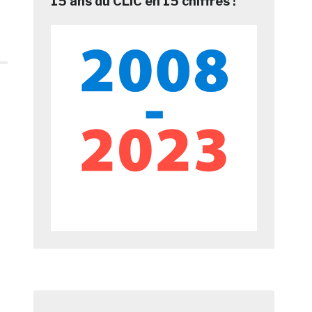
15 ans du CLIC en 15 chiffres !