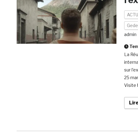
l’e
ACTU
Gede
admin
Temp
La Réu
intern
sur l’
25 mars
Visite
Lir