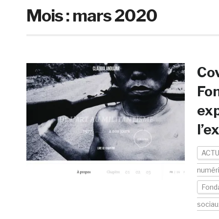
Mois :
mars 2020
Cov
Fon
exp
l’e
ACTU
numér
Fonda
sociau