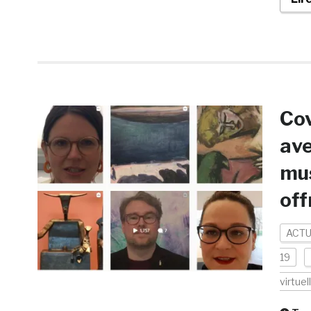
Cov
ave
mus
off
ACTU
19
virtuel