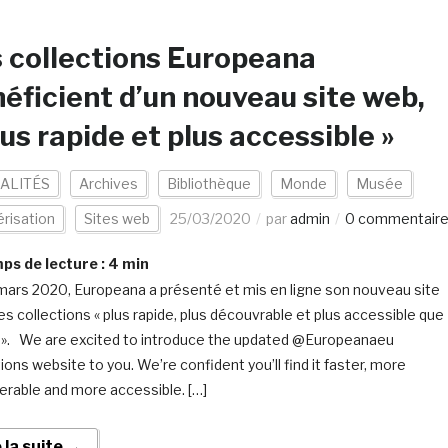
 collections Europeana
éficient d’un nouveau site web,
lus rapide et plus accessible »
ALITÉS
Archives
Bibliothèque
Monde
Musée
risation
Sites web
25/03/2020
par
admin
0 commentair
s de lecture :
4
min
mars 2020, Europeana a présenté et mis en ligne son nouveau site
s collections « plus rapide, plus découvrable et plus accessible que
 ». We are excited to introduce the updated @Europeanaeu
ions website to you. We’re confident you’ll find it faster, more
erable and more accessible. […]
e la suite →