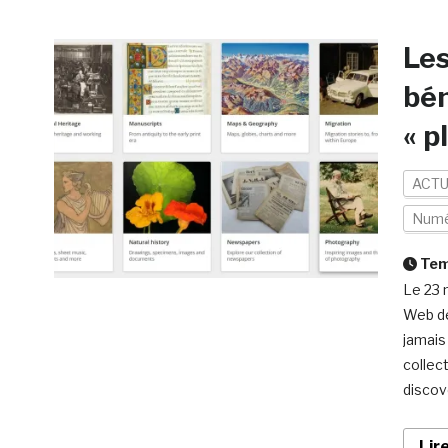
Les
bén
« p
ACTU
Numé
Temp
Le 23 
Web de
jamais
collect
discov
Lir