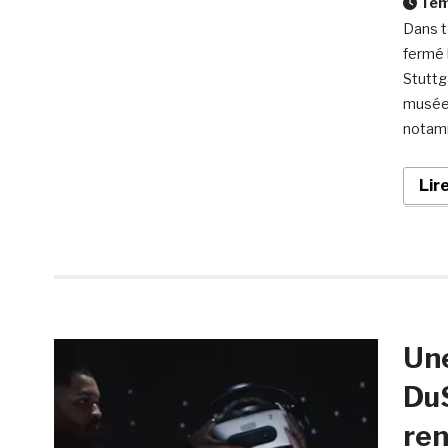
Temp
Dans t
fermé 
Stuttg
musées
notamm
Lir
Une
DuS
ren