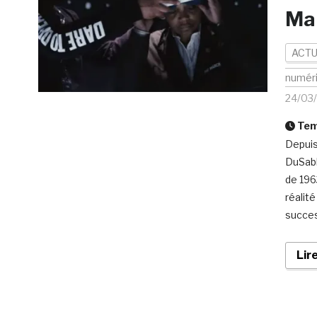
Mar
ACTU
numér
24/03
Temp
Depuis
DuSabl
de 196
réalité
succes
Lir