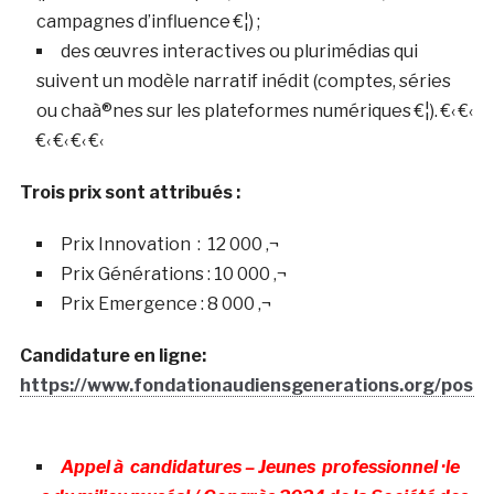
campagnes d’influence €¦) ;
des œuvres interactives ou plurimédias qui
suivent un modèle narratif inédit (comptes, séries
ou chaà®nes sur les plateformes numériques €¦). €‹ €‹
€‹ €‹ €‹ €‹
Trois prix sont attribués :
Prix Innovation : 12 000 ‚¬
Prix Générations : 10 000 ‚¬
Prix Emergence : 8 000 ‚¬
Candidature en ligne:
https://www.fondationaudiensgenerations.org/postu
Appel à candidatures – J
eunes
p
rofessionnel ·le