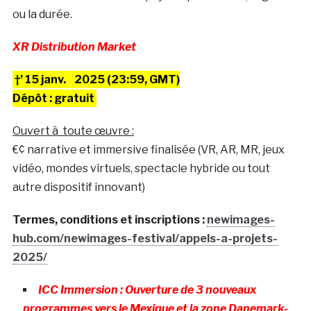
ou la durée.
XR Distribution Market
†’ 15 janv.
2025 (23:59, GMT)
Dépôt : gratuit
Ouvert à toute œuvre :
€¢ narrative et immersive finalisée (VR, AR, MR, jeux
vidéo, mondes virtuels, spectacle hybride ou tout
autre dispositif innovant)
Termes, conditions et inscriptions :
newimages-
hub.com/newimages-festival/appels-a-projets-
2025/
ICC Immersion : Ouverture de 3 nouveaux
programmes vers le Mexique et la zone Danemark-