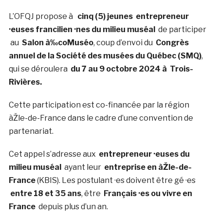
L’OFQJ propose à
cinq (5) jeunes
entrepreneur
·euses francilien ·nes du milieu muséal
de participer
au
Salon à‰coMuséo
, coup d’envoi du
Congrès
annuel de la Société des musées du Québec (SMQ)
,
qui se déroulera
du 7 au 9 octobre 2024 à Trois-
Rivières.
Cette participation est co-financée par la région
àŽle-de-France dans le cadre d’une convention de
partenariat.
Cet appel s’adresse aux
entrepreneur ·euses du
milieu muséal
ayant leur
entreprise en àŽle-de-
France
(KBIS). Les postulant ·es doivent être gé ·es
entre 18 et 35 ans
, être
Français ·es ou vivre en
France
depuis plus d’un an.