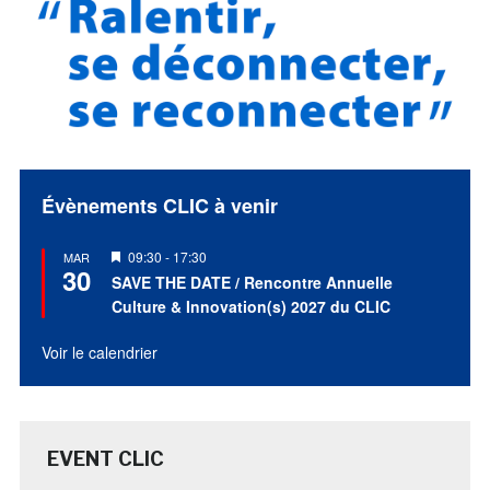
Évènements CLIC à venir
Mis
09:30
-
17:30
MAR
30
en
SAVE THE DATE / Rencontre Annuelle
avant
Culture & Innovation(s) 2027 du CLIC
Voir le calendrier
EVENT CLIC