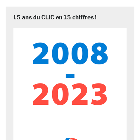
15 ans du CLIC en 15 chiffres !