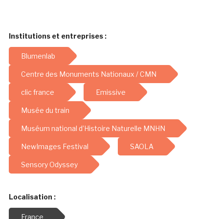
Institutions et entreprises :
Blumenlab
Centre des Monuments Nationaux / CMN
clic france
Emissive
Musée du train
Muséum national d’Histoire Naturelle MNHN
NewImages Festival
SAOLA
Sensory Odyssey
Localisation :
France