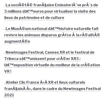
.
La sociÃ©tÃ© franÃ§aise Emissive lÃ¨ve prÃ¨s de
3 millions dâ€™euros pour virtualiser la visite des
lieux de patrimoine et de culture
.
Le MusÃ©um national dâ€™histoire naturelle fait
revivre les animaux disparus grÃ¢ce Ã la rÃ©alitÃ©
augmentÃ©e
.
NewImages Festival, Cannes XR et le festival de
Tribeca sâ€™unissent pour crÃ©er XR3 :
lâ€™exposition virtuelle du meilleur de la crÃ©ation
VR !
.
Atelier Clic France Â«Â XR et lieux culturels
franÃ§aisÂ Â», dans le cadre du NewImages Festival
2021