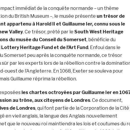
’impact immédiat de la conquête normande – un thème
ition du British Museum –, le musée présente
un trésor de
nt appartenu à Harold II et Guillaume Ier, connu sous le
hew Valley
. Ce trésor, prêté par le
South West Heritage
tions du musée du Conseil du Somerset
, bénéficie du
 Lottery Heritage Fund et de l’Art Fund
. Enfoui dans le
du Somerset peu après la conquête normande, ce trésor
u sûr par les experts lors de la rébellion contre la dominatio
-ouest de l’Angleterre. En 1068, Exeter se souleva pour
 mais Guillaume réprima la rébellion.
 exposées
les chartes octroyées par Guillaume Ier en 1067
ssion au trône, aux citoyens de Londres
. Ce document,
ives de Londres
, qui font partie de la Corporation de la Cité
gé en vieil anglais, la langue des Anglais nouvellement
met que le nouveau roi maintiendra les lois et coutumes du r