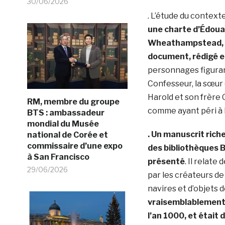
30/06/2026
. L’étude du context
une charte d’Édoua
Wheathampstead, da
document, rédigé en 
personnages figurant
Confesseur, la sœur 
Harold et son frère 
RM, membre du groupe
comme ayant péri à l
BTS : ambassadeur
mondial du Musée
. Un manuscrit rich
national de Corée et
commissaire d’une expo
des bibliothèques B
à San Francisco
présenté
. Il relat
29/06/2026
par les créateurs de
navires et d’objets d
vraisemblablement é
l’an 1000, et était