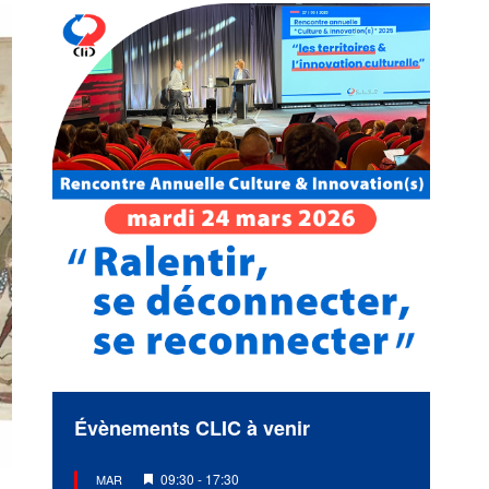
Évènements CLIC à venir
Mis
09:30
-
17:30
MAR