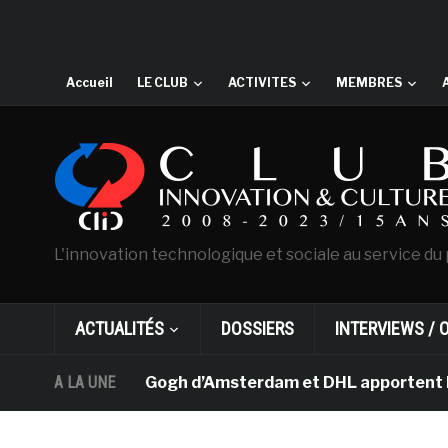
Accueil
LE CLUB
ACTIVITES
MEMBRES
L'innovation technologique et sociale au service du 
ACTUALITÉS
DOSSIERS
INTERVIEWS / 
usée Van Gogh d’Amsterdam et DHL apportent l’art dans 
A LA UNE