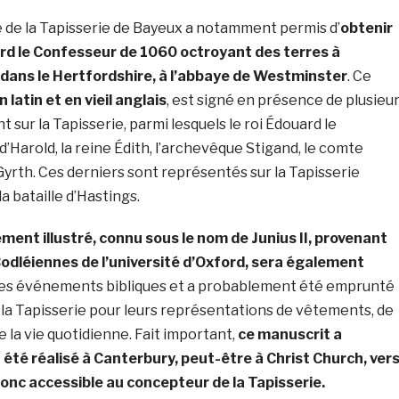
e de la Tapisserie de Bayeux a notamment permis d’
obtenir
rd le Confesseur de 1060 octroyant des terres à
ns le Hertfordshire, à l’abbaye de Westminster
.
Ce
latin et en vieil anglais
, est signé en présence de plusieu
 sur la Tapisserie, parmi lesquels le roi Édouard le
d’Harold, la reine Édith, l’archevêque Stigand, le comte
Gyrth. Ces derniers sont représentés sur la Tapisserie
a bataille d’Hastings.
ement illustré, connu sous le nom de Junius II, provenant
odléiennes de l’université d’Oxford, sera également
e des événements bibliques et a probablement été emprunté
 la Tapisserie pour leurs représentations de vêtements, de
e la vie quotidienne. Fait important,
ce manuscrit a
té réalisé à Canterbury, peut-être à Christ Church, ver
 donc accessible au concepteur de la Tapisserie.