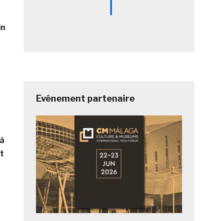
in
Evénement partenaire
 à
t