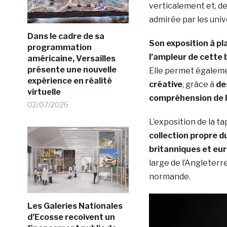
verticalement et, de
admirée par les univ
Dans le cadre de sa
Son exposition à pl
programmation
l’ampleur de cette 
américaine, Versailles
présente une nouvelle
Elle permet égalem
expérience en réalité
créative
, grâce à
de
virtuelle
compréhension de 
02/07/2026
L’exposition de la t
collection propre d
britanniques et eu
large de l’Angleter
normande.
Les Galeries Nationales
d’Ecosse recoivent un