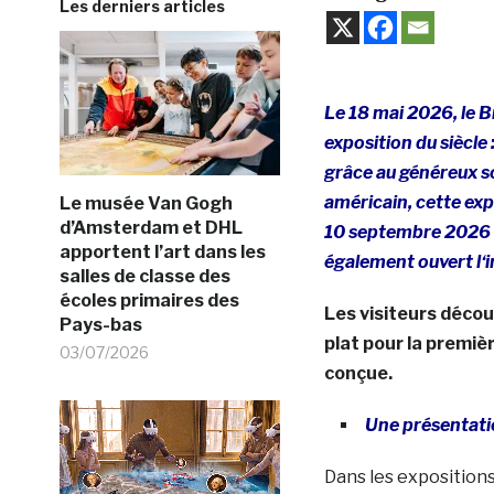
Les derniers articles
Le 18 mai 2026, l
e B
exposition du siècle 
grâce au généreux so
américain, cette exp
Le musée Van Gogh
d’Amsterdam et DHL
10 septembre 2026 au
apportent l’art dans les
également ouvert l
‘
salles de classe des
écoles primaires des
Les visiteurs déco
Pays-bas
plat pour la premiè
03/07/2026
conçue.
Une présentatio
Dans les exposition