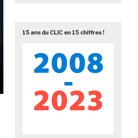
15 ans du CLIC en 15 chiffres !