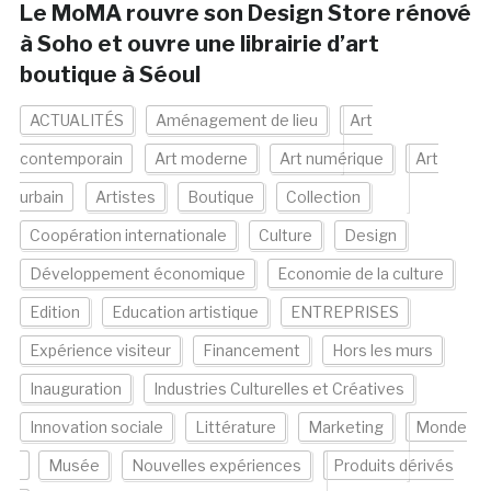
Le MoMA rouvre son Design Store rénové
à Soho et ouvre une librairie d’art
boutique à Séoul
ACTUALITÉS
Aménagement de lieu
Art
contemporain
Art moderne
Art numérique
Art
urbain
Artistes
Boutique
Collection
Coopération internationale
Culture
Design
Développement économique
Economie de la culture
Edition
Education artistique
ENTREPRISES
Expérience visiteur
Financement
Hors les murs
Inauguration
Industries Culturelles et Créatives
Innovation sociale
Littérature
Marketing
Monde
Musée
Nouvelles expériences
Produits dérivés