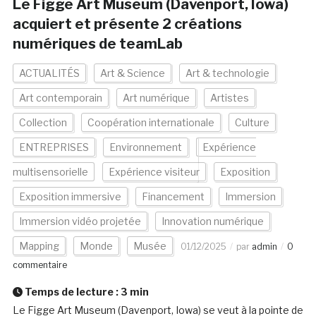
Le Figge Art Museum (Davenport, Iowa)
acquiert et présente 2 créations
numériques de teamLab
ACTUALITÉS
Art & Science
Art & technologie
Art contemporain
Art numérique
Artistes
Collection
Coopération internationale
Culture
ENTREPRISES
Environnement
Expérience
multisensorielle
Expérience visiteur
Exposition
Exposition immersive
Financement
Immersion
Immersion vidéo projetée
Innovation numérique
Mapping
Monde
Musée
01/12/2025
par
admin
0
commentaire
Temps de lecture :
3
min
Le Figge Art Museum (Davenport, Iowa) se veut à la pointe de