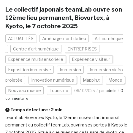
Le collectif japonais teamLab ouvre son
12ème lieu permanent, Biovortex, à
Kyoto, le 7 octobre 2025
ACTUALITÉS
Aménagement de lieu
Art numérique
Centre d'art numérique
ENTREPRISES
Expérience multisensorielle
Expérience visiteur
Exposition immersive
Immersion
Immersion vidéo
projetée
Innovation numérique
Mapping
Monde
Nouveau musée
Tourisme
06/10/2025
par
admin
0
commentaire
Temps de lecture :
2
min
teamLab Biovortex Kyoto, le 12ème musée d’art immersif
permanent du collectif teamLab, ouvrira ses portes à Kyoto le
7 octobre 2025. Situé à quelques pas de la gare de Kyoto, ce