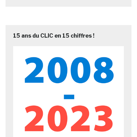
15 ans du CLIC en 15 chiffres !