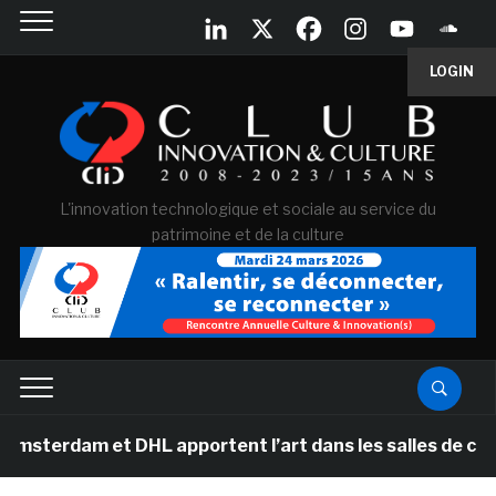
LOGIN
L'innovation technologique et sociale au service du
patrimoine et de la culture
 et DHL apportent l’art dans les salles de classe des é