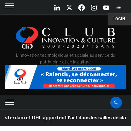
LOGIN
L'innovation technologique et sociale au service du
patrimoine et de la culture
 et DHL apportent l’art dans les salles de classe des é