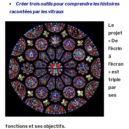
Créer trois outils pour comprendre les histoires
racontées par les vitraux
Le
projet
« De
l’écrin
à
l’écran
» est
triple
par
ses
fonctions et ses objectifs.