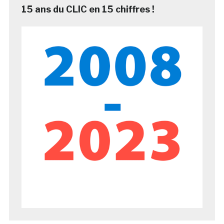
15 ans du CLIC en 15 chiffres !