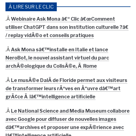
À LIRE SUR LE CLIC
.Â
Webinaire Ask Mona â€“ Clic â€œComment
utiliser ChatGPT dans son institution culturelle ?â€
/ replay vidÃ©o et conseils pratiques
.Â
Ask Mona sâ€™installe en Italie et lance
NeroBot, le nouvel assistant virtuel du parc
archÃ©ologique du ColisÃ©e, Ã Rome
.Â
Le musÃ©e DalÃ­ de Floride permet aux visiteurs
de transformer leurs rÃªves en Å“uvre dâ€™art
grÃ¢ce Ã lâ€™intelligence artificielle
.Â
Le National Science and Media Museum collabore
avec Google pour diffuser de nouvelles images
dâ€™archives et proposer une expÃ©rience avec
lâ€™intelligence artificielle