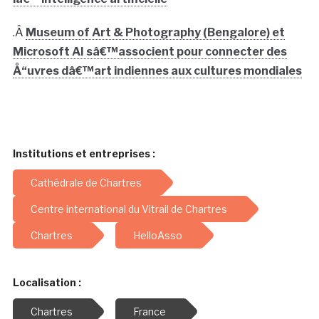
.Â
Museum of Art & Photography (Bengalore) et
Microsoft AI sâ€™associent pour connecter des
Å“uvres dâ€™art indiennes aux cultures mondiales
Institutions et entreprises :
Cathédrale de Chartres
Centre international du Vitrail de Chartres
Chartres
HelloAsso
Localisation :
Chartres
France