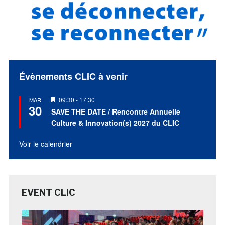
Évènements CLIC à venir
Mis
09:30
-
17:30
MAR
30
en
SAVE THE DATE / Rencontre Annuelle
avant
Culture & Innovation(s) 2027 du CLIC
Voir le calendrier
EVENT CLIC