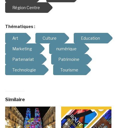
Région Centre
Thématiques :
Art
Culture
Education
Marketing
numérique
Partenariat
Patrimoine
Technologie
Tourisme
Similaire