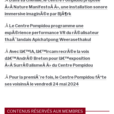
.Â
Dans sa chenille, le Centre Pompidou propose
Â«Â Nature ManifestoÂ Â», une installation sonore
immersive imaginÃ©e par BjÃ¶rk
.Â
Le Centre Pompidou programme une
expÃ©rience performance VR du rÃ©alisateur
thaÃ¯landais Apichatpong Weerasethakul
.Â
Avec lâ€™IA, lâ€™Ircam recrÃ©e la voix
dâ€™AndrÃ© Breton pour lâ€™exposition
Â«Â SurrÃ©alismeÂ Â» du Centre Pompidou
.Â
Pour la premiÃ¨re fois, le Centre Pompidou fÃªte
ses voisinsÂ le vendredi 24 mai 2024
CONTENUS RÉSERVÉS AUX MEMBRES