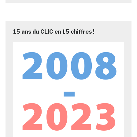
15 ans du CLIC en 15 chiffres !