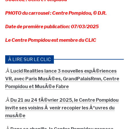
PHOTO du carrousel : Centre Pompidou, © D.R.
Date de première publication: 07/03/2025
Le Centre Pompidou est membre du CLIC
À LIRE SUR LE CLIC
.Â
Lucid Realities lance 3 nouvelles expÃ©riences
VR, avec Paris MusÃ©es, GrandPalaisRmn, Centre
Pompidou et MusÃ©e Fabre
.Â
Du 21 au 24 fÃ©vrier 2025, le Centre Pompidou
invite ses voisins Ã venir recopier les Å“uvres du
musÃ©e