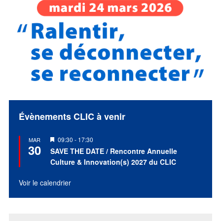
Évènements CLIC à venir
Mis
09:30
-
17:30
MAR
30
en
SAVE THE DATE / Rencontre Annuelle
avant
Culture & Innovation(s) 2027 du CLIC
Voir le calendrier