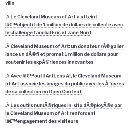
ville
.Â
Le Cleveland Museum of Art a atteint
lâ€™objectif de 1 million de dollars de collecte avec
le challenge familial Eric et Jane Nord
.Â
Cleveland Museum of Art: un donateur rÃ©gulier
lance un dÃ©fi et promet 1 million de dollars pour
soutenir les expÃ©riences innovantes
.Â
Avec lâ€™outil ArtLens AI, le Cleveland Museum
of Art associe les images du public avec les Å“uvres
de sa collection en Open Content
.Â
Les outils numÃ©riques in-situ dÃ©ployÃ©s par
le Cleveland Museum of Art renforcent
lâ€™engagement des visiteurs