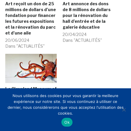
Art reçoit un don de 25
Art annonce des dons
millions de dollars d’une
de 8 millions de dollars
fondation pour financer
pour la rénovation du
les futures expositions
hall d’entrée et de la
et la rénovation du parc
galerie éducative
et d’une aile
20/04/2024
20/06/2024
Dans "ACTUALITÉS"
Dans "ACTUALITÉS"
Le Cleveland Museum of
Art ouvre son
Nous utilisons des cookies pour vous garantir la meilleure
Community Arts Center
expérience sur notre site. Si vous continuez à utiliser ce
dans le quartier ouest
dernier, nous considérerons que vous acceptez l'utilisation des
de la ville
cookies.
17/06/2021
Ok
Dans "ACTUALITÉS"