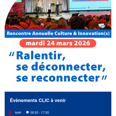
Évènements CLIC à venir
Mis
09:30
-
17:30
MAR