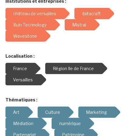
Institutions et entreprises :
château de versailles
datacraft
Illuin Technology
Mistral
Wavestone
Localisation :
France
Région Ile de France
Versailles
Thématiques :
Art
Culture
Marketing
Médiation
numérique
Partenariat
Patrimoine