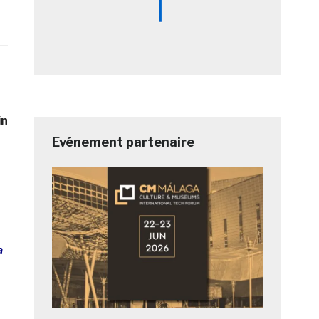
in
Evénement partenaire
a