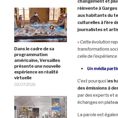
changement et plus 
réinvente à Garges
aux habitants du te
culturelles à l’ère d
journalistes et arti
« Cette évolution rep
Dans le cadre de sa
transformations soci
programmation
celle
de l’expérience
américaine, Versailles
présente une nouvelle
Un média partic
expérience en réalité
virtuelle
C’est pourquoi l
es h
02/07/2026
des émissions à des
par des experts et a
échanges en platea
La parole est égalem