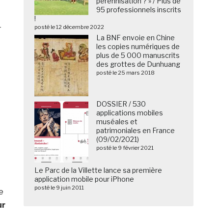
pérennisation ? » / Plus de
95 professionnels inscrits
!
-
posté le 12 décembre 2022
La BNF envoie en Chine
les copies numériques de
plus de 5 000 manuscrits
des grottes de Dunhuang
posté le 25 mars 2018
DOSSIER / 530
applications mobiles
muséales et
patrimoniales en France
(09/02/2021)
posté le 9 février 2021
Le Parc de la Villette lance sa première
application mobile pour iPhone
posté le 9 juin 2011
e
ur