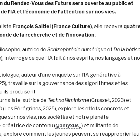
n du Rendez-Vous des Futurs sera ouverte au public et
 de l’IA et l’économie de l’attention sur nos vies.
aliste
François Saltiel (France Culture)
, elle recevra
quatr
nde de la recherche et de l’innovation
:
hilosophe, autrice de
Schizophrénie numérique
et
De la bêtis
5), interroge ce que l’IA fait à nos esprits, nos langages et n
ociologue, auteur d’une enquête sur l’IA générative à
25), travaille sur la gouvernance des algorithmes et les
u’ils produisent
ournaliste, autrice de
Technoféminisme
(Grasset, 2023) et
h
(Les Pérégrines, 2025), explore les effets concrets et
que sur nos vies, nos sociétés et notre planète
e
, créatrice de contenu (
@amyxus_
) et militante de
re, explore comment les jeunes peuvent se réapproprier leu