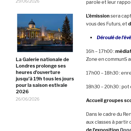
29/06/2026
parole et leur rappor
L’émission
sera capt
vous des Futurs, et
d
Déroulé de l’é
16h – 17h00 :
médiat
Zone en communS aup
La Galerie nationale de
Londres prolonge ses
heures d’ouverture
17h00 – 18h30 : enr
jusqu’à 19h tous les jours
pour la saison estivale
18h30 – 20h30 : pot 
2026
26/06/2026
Accueil groupes sco
Dans le cadre du Ren
aux classes à partir
de l’exposition
Dop