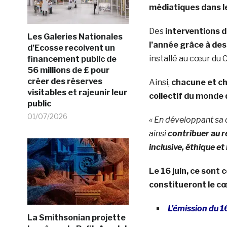
médiatiques dans l
Des
interventions d
Les Galeries Nationales
l’année grâce à des
d’Ecosse recoivent un
installé au cœur du 
financement public de
56 millions de £ pour
créer des réserves
Ainsi,
chacune et cha
visitables et rajeunir leur
collectif du
monde q
public
01/07/2026
« En développant sa 
ainsi
contribuer au 
inclusive, éthique e
Le 16 juin, ce sont 
constitueront le cœu
L’émission du 1
La Smithsonian projette