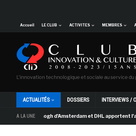
Accueil
LE CLUB
ACTIVITES
MEMBRES
L'innovation technologique et sociale au service du 
ACTUALITÉS
DOSSIERS
INTERVIEWS / 
sée Van Gogh d’Amsterdam et DHL apportent l’art dans le
A LA UNE