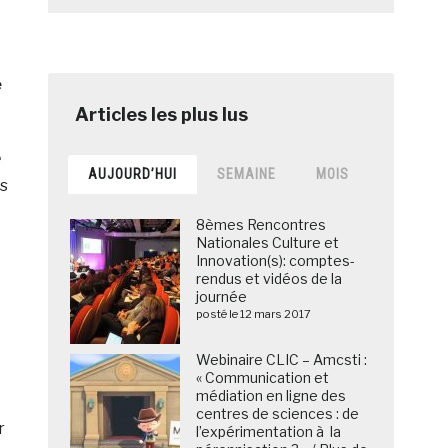
e
e
AUJOURD’HUI
SEMAINE
MOIS
os
8èmes Rencontres
Nationales Culture et
Innovation(s): comptes-
rendus et vidéos de la
journée
posté le 12 mars 2017
Webinaire CLIC – Amcsti :
« Communication et
médiation en ligne des
centres de sciences : de
r
l’expérimentation à la