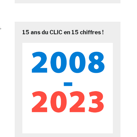
,
15 ans du CLIC en 15 chiffres !