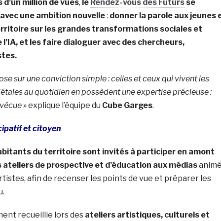
d’un million de vues
,
le
Rendez-vous des Futurs
se
 avec une ambition nouvelle
:
donner la parole aux jeunes 
rritoire sur les grandes transformations sociales et
e l’IA, et les faire dialoguer avec des chercheurs,
stes.
ose sur une conviction simple : celles et ceux qui vivent les
étales au quotidien en possèdent une expertise précieuse :
 vécue »
explique l’équipe du
Cube Garges
.
ipatif et citoyen
abitants du territoire sont invités à participer en amont
 ateliers de prospective et d’éducation aux médias
anim
rtistes, afin de recenser les points de vue et préparer les
u.
ent recueillie lors des
ateliers artistiques, culturels et