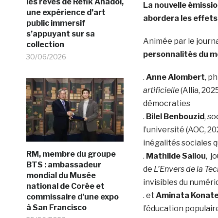
les rêves de Refik Anadol,
La nouvelle émissio
une expérience d’art
abordera les
effets
public immersif
s’appuyant sur sa
Animée par le journ
collection
personnalités du mo
30/06/2026
.
Anne Alombert
, p
artificielle
(Allia, 202
démocraties
.
Bilel Benbouzid
, s
l’université (AOC, 20
inégalités sociales q
RM, membre du groupe
.
Mathilde Saliou
, j
BTS : ambassadeur
de
L’Envers de la Tec
mondial du Musée
invisibles du numéri
national de Corée et
. et
Aminata Konat
commissaire d’une expo
à San Francisco
l’éducation populai