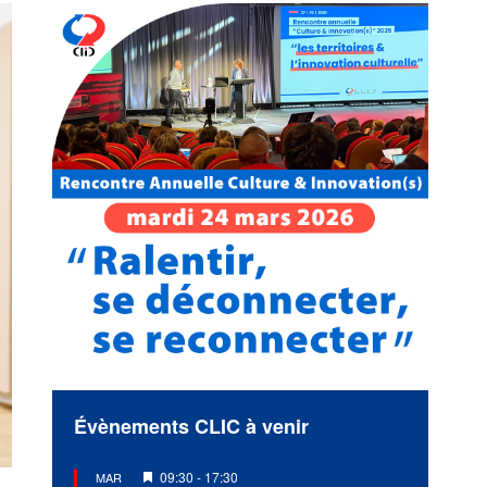
Évènements CLIC à venir
Mis
09:30
-
17:30
MAR