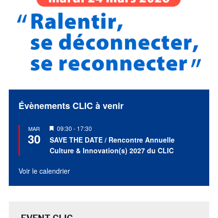
Évènements CLIC à venir
Mis
09:30
-
17:30
MAR
30
en
SAVE THE DATE / Rencontre Annuelle
avant
Culture & Innovation(s) 2027 du CLIC
Voir le calendrier