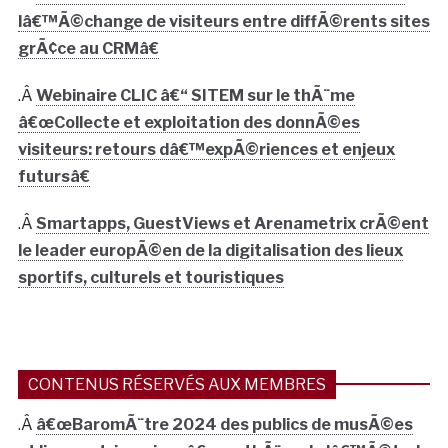
lâ€™Ã©change de visiteurs entre diffÃ©rents sites
grÃ¢ce au CRMâ€
.Â
Webinaire CLIC â€“ SITEM sur le thÃ¨me
â€œCollecte et exploitation des donnÃ©es
visiteurs: retours dâ€™expÃ©riences et enjeux
futursâ€
.Â
Smartapps, GuestViews et Arenametrix crÃ©ent
le leader europÃ©en de la digitalisation des lieux
sportifs, culturels et touristiques
CONTENUS RÉSERVÉS AUX MEMBRES
.Â
â€œBaromÃ¨tre 2024 des publics de musÃ©es