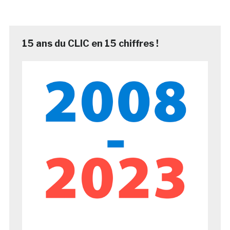
15 ans du CLIC en 15 chiffres !