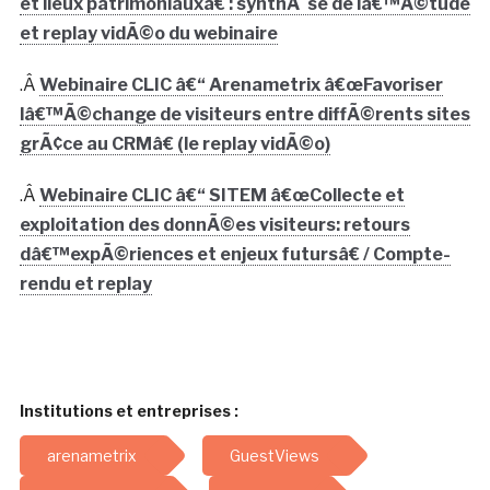
et lieux patrimoniauxâ€ : synthÃ¨se de lâ€™Ã©tude
et replay vidÃ©o du webinaire
.Â
Webinaire CLIC â€“ Arenametrix â€œFavoriser
lâ€™Ã©change de visiteurs entre diffÃ©rents sites
grÃ¢ce au CRMâ€ (le replay vidÃ©o)
.Â
Webinaire CLIC â€“ SITEM â€œCollecte et
exploitation des donnÃ©es visiteurs: retours
dâ€™expÃ©riences et enjeux futursâ€ / Compte-
rendu et replay
Institutions et entreprises :
arenametrix
GuestViews