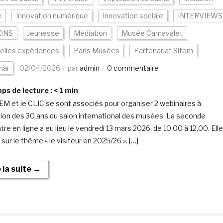
e
Innovation numérique
Innovation sociale
INTERVIEWS 
ONS
Jeunesse
Médiation
Musée Carnavalet
elles expériences
Paris Musées
Partenariat Sitem
nar
02/04/2026
par
admin
0 commentaire
s de lecture :
< 1
min
EM et le CLIC se sont associés pour organiser 2 webinaires à
sion des 30 ans du salon international des musées. La seconde
re en ligne a eu lieu le vendredi 13 mars 2026, de 10.00 à 12.00. Elle
 sur le thème « le visiteur en 2025/26 ». […]
e la suite →