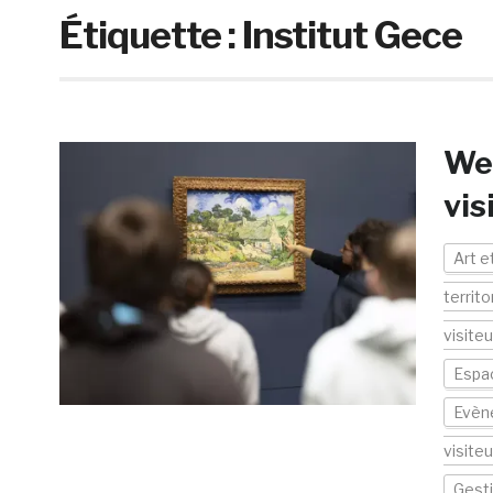
Étiquette :
Institut Gece
Web
vis
Art e
territo
visite
Espac
Evèn
visiteu
Gesti