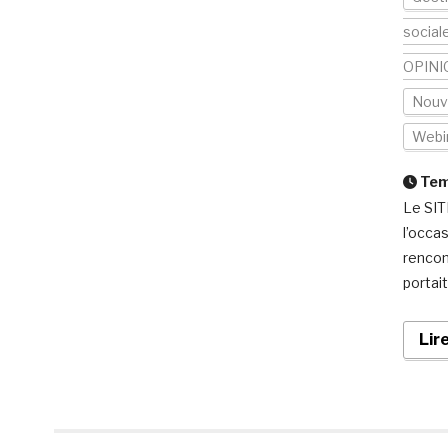
social
OPINI
Nouv
Webi
Temp
Le SIT
l’occa
rencont
portait
Lir