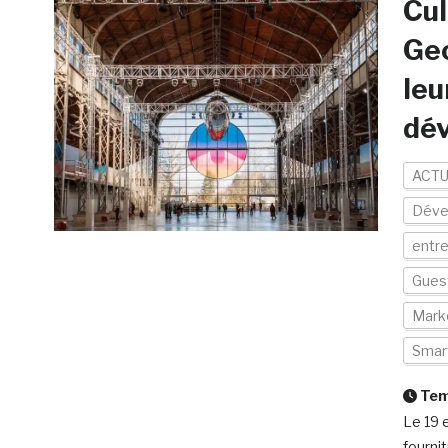
Cul
Gec
leu
dé
ACTU
Déve
entre
Gues
Mark
Smar
Temp
Le 19 
fournit