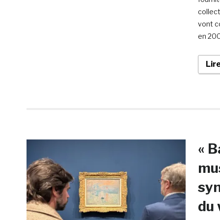
collect
vont c
en 200
Lir
« B
mus
syn
du 