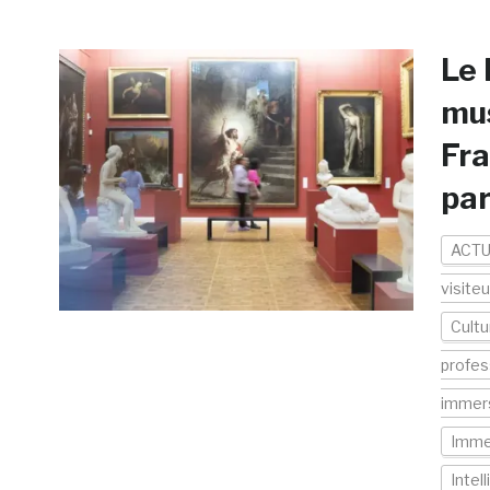
Le 
mus
Fra
par
ACTU
visite
Cultu
profes
immer
Imme
Intell