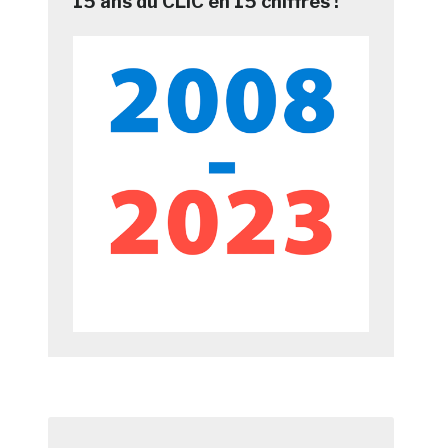
15 ans du CLIC en 15 chiffres !