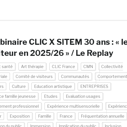
inaire CLIC X SITEM 30 ans : « l
iteur en 2025/26 » / Le Replay
t santé
Art thérapie
CLIC France
CMN
Collectivité
riale
Comité de visiteurs
Communautés
Comportemen
urs
Culture
Education artistique
ENTREPRISES
e famille jeunesse
Etudes
Evaluation usages
ement professionnel
Expérience multisensorielle
Expérien
r
Exposition
Famille
France
Fréquentation annuelle
on du public
Immersion
Implication du public
Inclusion