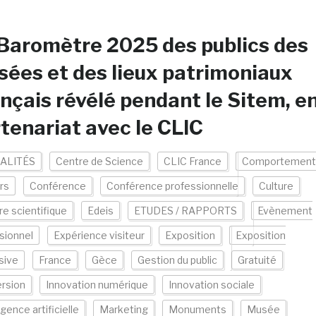
Baromètre 2025 des publics des
ées et des lieux patrimoniaux
nçais révélé pendant le Sitem, e
tenariat avec le CLIC
ALITÉS
Centre de Science
CLIC France
Comportement
urs
Conférence
Conférence professionnelle
Culture
re scientifique
Edeis
ETUDES / RAPPORTS
Evènement
sionnel
Expérience visiteur
Exposition
Exposition
sive
France
Gèce
Gestion du public
Gratuité
rsion
Innovation numérique
Innovation sociale
igence artificielle
Marketing
Monuments
Musée