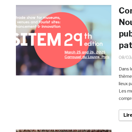
Co
Nou
pub
pat
08/03
Dans l
thème 
lieux 
Les mu
compre
Lir