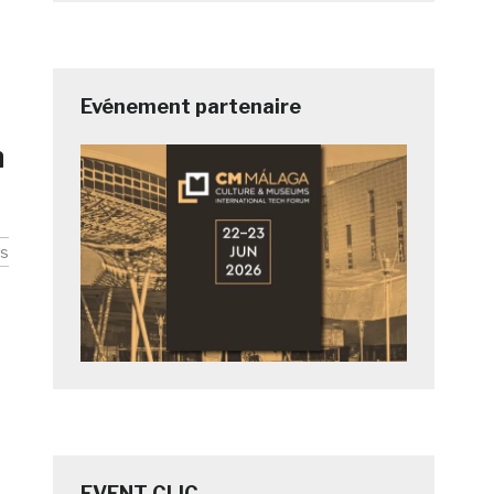
Evénement partenaire
n
s
EVENT CLIC