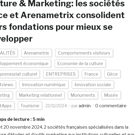
ture & Marketing: les sociétés
e et Arenametrix consolident
rs fondations pour mieux se
velopper
ALITÉS
Arenametrix
Comportements visiteurs
loppement économique
Economie de la culture
preneuriat culturel
ENTREPRISES
France
Gèce
tviews
Innovation numérique
Innovation sociale
eting
Marketing relationnel
Monuments
Musée
tApps
Tourisme
21/11/2024
par
admin
0 commentaire
s de lecture :
5
min
et 20 novembre 2024, 2 sociétés françaises spécialisées dans la
ure d’études et d’outils marketing aux institutions culturelles et aux