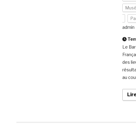
Musé
Pa
admin
Temp
Le Bar
França
des li
résult
au cou
Lir