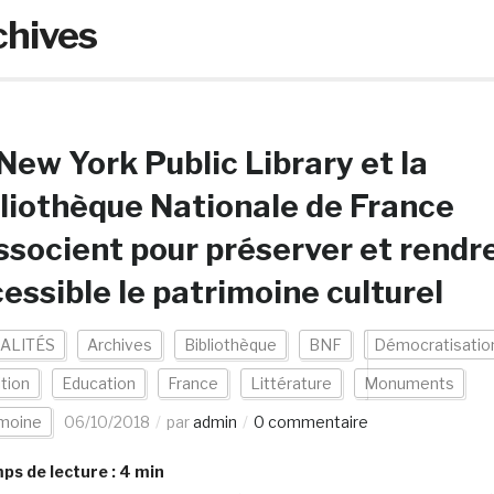
chives
New York Public Library et la
liothèque Nationale de France
ssocient pour préserver et rendr
essible le patrimoine culturel
ALITÉS
Archives
Bibliothèque
BNF
Démocratisatio
ition
Education
France
Littérature
Monuments
imoine
06/10/2018
par
admin
0 commentaire
s de lecture :
4
min