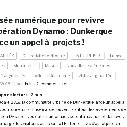
ée numérique pour revivre
pération Dynamo : Dunkerque
ce un appel à projets !
ALITÉS
Collectivité territoriale
ENTREPRISES
France
res
Monuments
Musée
Nouvelles expériences
ité augmentée
Ville de Dunkerque
Visite augmentée
/2018
par
admin
0 commentaire
s de lecture :
2
min
aoà»t 2018, la communauté urbaine de Dunkerque lance un appel à
s pour créer un « musée à ciel ouvert » autour des événements de
ation Dynamo. Des outils numériques seront imaginés et déployés
merger les visiteurs au cœur de l’Histoire. L’avis d’appel public à la