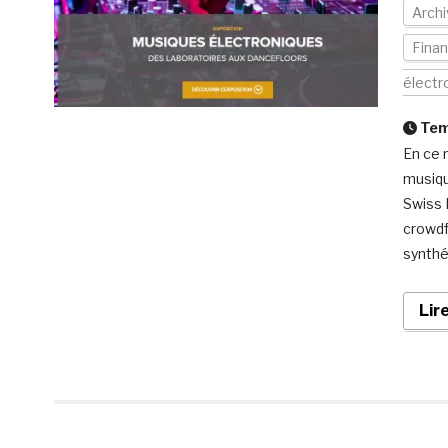
Arch
Finan
électr
Temp
En ce 
musiqu
Swiss 
crowdf
synthé
Lir