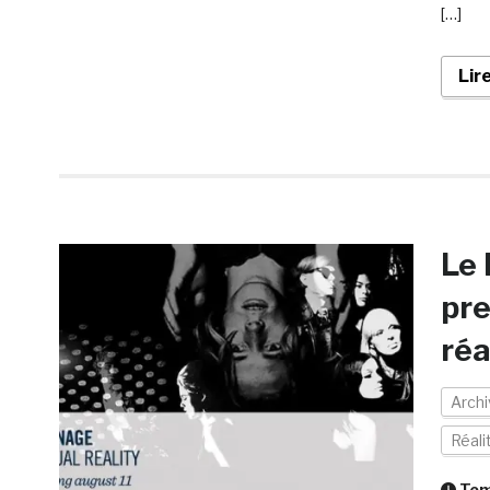
[…]
Lir
Le
pre
réa
Arch
Réali
Temp