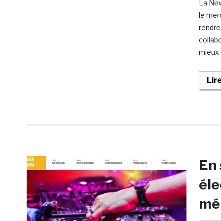
La New
le mer
rendre
collab
mieux 
Lir
En 
éle
mé