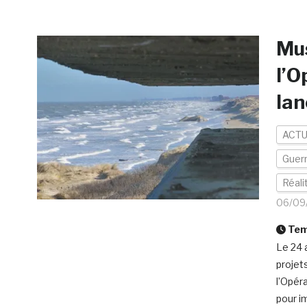
Mus
l’O
lan
ACTU
Guer
Réal
06/09
Temp
Le 24 
projet
l’Opér
pour im