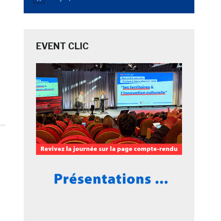
Notice
é
EVENT CLIC
s