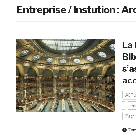
Entreprise / Instution :
Ar
La 
Bib
s’a
acc
ACTU
éd
Patr
Temp