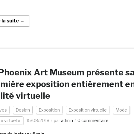
e la suite →
 Phoenix Art Museum présente s
mière exposition entièrement e
lité virtuelle
ives
Design
Exposition
Exposition virtuelle
Mode
té virtuelle
15/08/2018
par
admin
0 commentaire
s de lecture :
5
min