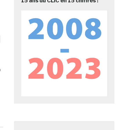
15 ans du CLIC en 15 chiffres !
n