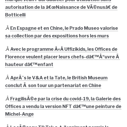
autorisation de la â€œNaissance de VÃ©nusâ€ de
Botticelli
.Â
En Espagne et en Chine, le Prado Museo valorise
sa collection par des expositions hors les murs
.Â
Avec le programme Â«Â Uffizikids, les Offices de
Florence veulent placer leurs chefs-dâ€™Å“uvre Ã
hauteur dâ€™enfant
.Â
AprÃ¨s le V&A et la Tate, le British Museum
conclut Ã son tour un partenariat en Chine
.Â
FragilisÃ©e par la crise du covid-19, la Galerie des
Offices a vendu la version NFT dâ€™une peinture de
Michel-Ange