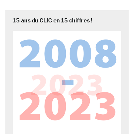
15 ans du CLIC en 15 chiffres !