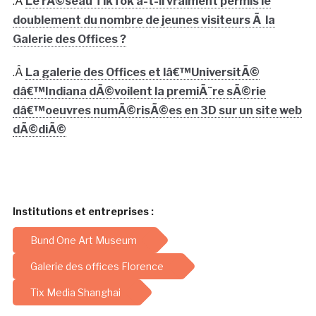
.Â
Le rÃ©seau TikTok a-t-il vraiment permis le
doublement du nombre de jeunes visiteurs Ã la
Galerie des Offices ?
.Â
La galerie des Offices et lâ€™UniversitÃ©
dâ€™Indiana dÃ©voilent la premiÃ¨re sÃ©rie
dâ€™oeuvres numÃ©risÃ©es en 3D sur un site web
dÃ©diÃ©
Institutions et entreprises :
Bund One Art Museum
Galerie des offices Florence
Tix Media Shanghai