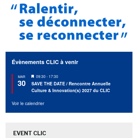
Évènements CLIC à venir
Mis
09:30
-
17:30
MAR
30
en
SAVE THE DATE / Rencontre Annuelle
avant
Culture & Innovation(s) 2027 du CLIC
Voir le calendrier
EVENT CLIC