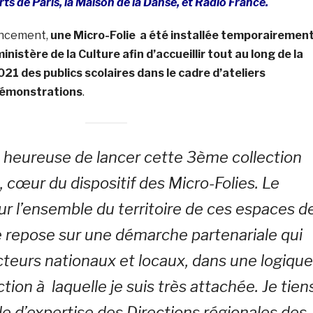
ts de Paris, la Maison de la Danse, et Radio France.
lancement,
une Micro-Folie
a été installée temporairemen
inistère de la Culture afin d’accueillir tout au long de la
021 des publics scolaires dans le cadre d’ateliers
démonstrations
.
ès heureuse de lancer cette 3ème collection
, cœur du dispositif des Micro-Folies. Le
r l’ensemble du territoire de ces espaces d
le repose sur une démarche partenariale qui
cteurs nationaux et locaux, dans une logique
ion à laquelle je suis très attachée. Je tien
ôle d’expertise des Directions régionales des