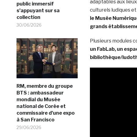
adaptables aux lieux
public immersif
culturels ludiques e
s’appuyant sur sa
collection
le Musée Numérique
30/06/2026
grands établissemen
Plusieurs modules 
un FabLab, un espac
bibliothèque/ludoth
RM, membre du groupe
BTS : ambassadeur
mondial du Musée
national de Corée et
commissaire d’une expo
à San Francisco
29/06/2026