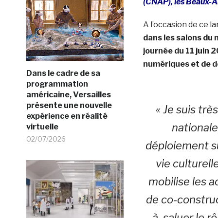
(CNAP), les Beaux-Ar
A l’occasion de ce 
dans les salons du m
journée du 11 juin 2
numériques et de 
Dans le cadre de sa
programmation
américaine, Versailles
présente une nouvelle
« Je suis tr
expérience en réalité
nationale
virtuelle
02/07/2026
déploiement su
vie culturel
mobilise les a
de co-construct
à saluer le r