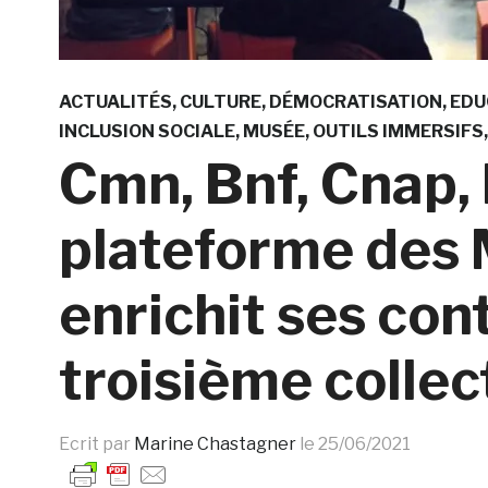
ACTUALITÉS
CULTURE
DÉMOCRATISATION
EDU
INCLUSION SOCIALE
MUSÉE
OUTILS IMMERSIFS
Cmn, Bnf, Cnap,
plateforme des 
enrichit ses con
troisième collec
Ecrit par
Marine Chastagner
le
25/06/2021