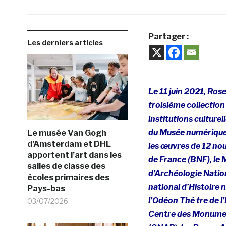
Partager :
Les derniers articles
Le 11 juin 2021, Rose
troisième collection
institutions culturel
du Musée numérique,
Le musée Van Gogh
d’Amsterdam et DHL
les œuvres de 12 nou
apportent l’art dans les
de France (BNF), le 
salles de classe des
d’Archéologie Nati
écoles primaires des
national d’Histoire n
Pays-bas
l’Odéon Thé tre de l
03/07/2026
Centre des Monument