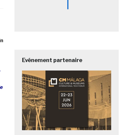
in
Evénement partenaire
e
le