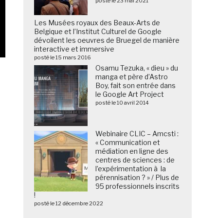
posté le 23 mai 2021
Les Musées royaux des Beaux-Arts de
Belgique et l’Institut Culturel de Google
dévoilent les oeuvres de Bruegel de manière
interactive et immersive
posté le 15 mars 2016
Osamu Tezuka, « dieu » du
manga et père d’Astro
Boy, fait son entrée dans
le Google Art Project
t
posté le 10 avril 2014
Webinaire CLIC – Amcsti :
« Communication et
médiation en ligne des
centres de sciences : de
l’expérimentation à la
pérennisation ? » / Plus de
95 professionnels inscrits
!
posté le 12 décembre 2022