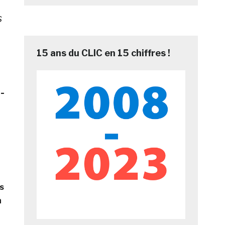
s
15 ans du CLIC en 15 chiffres !
-
s
n