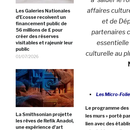
affaires cultur
Les Galeries Nationales
d’Ecosse recoivent un
et de Dép
financement public de
56 millions de £ pour
partenaires c
créer des réserves
essentielle
visitables et rajeunir leur
public
culturelle au p
01/07/2026
Les Micro-Folie
Le programme des Mi
La Smithsonian projette
les murs » porté par
les rêves de Refik Anadol,
lien avec des étab
une expérience d’art