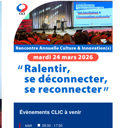
Évènements CLIC à venir
Mis
09:30
-
17:30
MAR