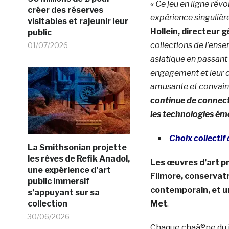
« Ce jeu en ligne rév
créer des réserves
expérience singulièr
visitables et rajeunir leur
Hollein, directeur 
public
collections de l’ens
01/07/2026
asiatique en passant 
engagement et leur c
amusante et convain
continue de connecte
les technologies ém
Choix collectif
La Smithsonian projette
les rêves de Refik Anadol,
Les œuvres d’art p
une expérience d’art
Filmore, conservat
public immersif
contemporain, et une
s’appuyant sur sa
collection
Met
.
30/06/2026
Chaque chaà®ne du j