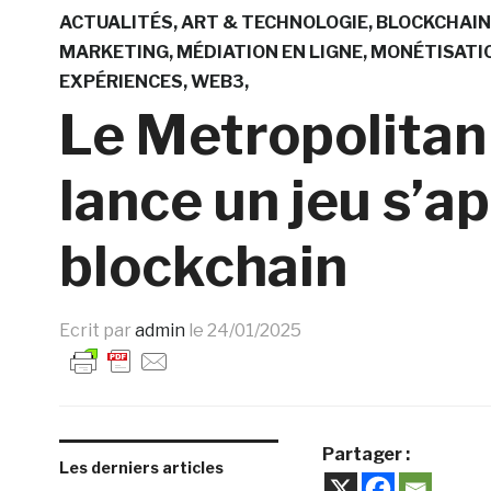
ACTUALITÉS
ART & TECHNOLOGIE
BLOCKCHAIN
MARKETING
MÉDIATION EN LIGNE
MONÉTISATI
EXPÉRIENCES
WEB3
Le Metropolita
lance un jeu s’a
blockchain
Ecrit par
admin
le
24/01/2025
Partager :
Les derniers articles