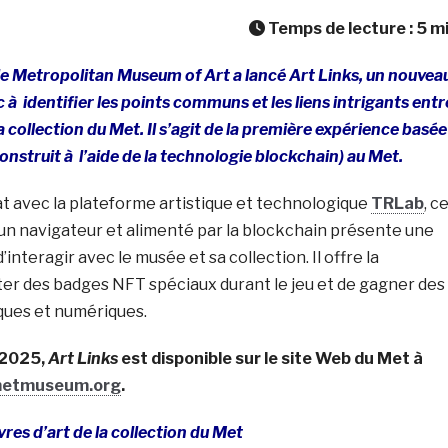
Temps de lecture :
5
m
le Metropolitan Museum of Art a lancé Art Links, un nouvea
lic à identifier les points communs et les liens intrigants entr
a collection du Met. Il s’agit de la première expérience basée
onstruit à l’aide de la technologie blockchain) au Met.
t avec la plateforme artistique et technologique
TRLab
, c
 un navigateur et alimenté par la blockchain présente une
nteragir avec le musée et sa collection. Il offre la
cter des badges NFT spéciaux durant le jeu et de gagner des
ues et numériques.
 2025,
Art Links
est disponible sur le site Web du Met à
.metmuseum.org
.
res d’art de la collection du Met