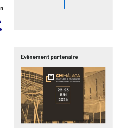
in
u
e
Evénement partenaire
e