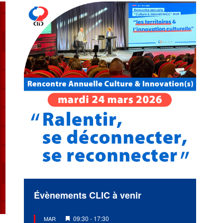
Évènements CLIC à venir
Mis
09:30
-
17:30
MAR