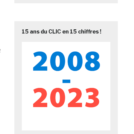
15 ans du CLIC en 15 chiffres !
t