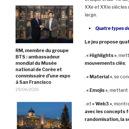
XXe et XXIe siècles 
large.
Quatre types d
Le jeu propose quat
RM, membre du groupe
.
« Highlights »
, met
BTS : ambassadeur
mondial du Musée
mouvements clés
;
national de Corée et
commissaire d’une expo
.
« Material »
, se co
à San Francisco
29/06/2026
.
« Emojis »
, mettant
. et
« Web3 »
, mont
avec les concepts f
randomisation, la s