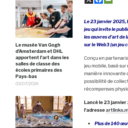
Le 23 janvier 2025, 
jeu qui invite le pub
les œuvres d’art de l
sur le Web3 (un jeu c
Le musée Van Gogh
d’Amsterdam et DHL
apportent l’art dans les
Conçu en partenaria
salles de classe des
jeu mobile, basé sur
écoles primaires des
manière innovante d’i
Pays-bas
possibilité de colle
03/07/2026
récompenses physiq
Lancé le 23 janvier
l’adresse
artlinks
Plus de 140 œuv