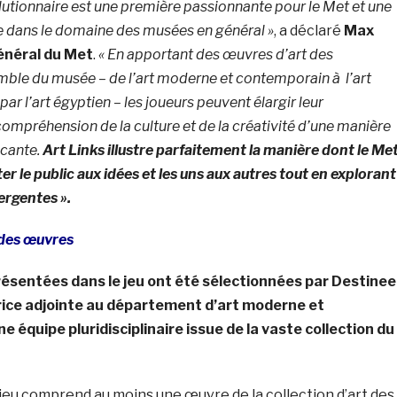
olutionnaire est une première passionnante pour le Met et une
e dans le domaine des musées en général »
, a déclaré
Max
général du Met
.
« En apportant des œuvres d’art des
emble du musée – de l’art moderne et contemporain à l’art
par l’art égyptien – les joueurs peuvent élargir leur
ompréhension de la culture et de la créativité d’une manière
cante.
Art Links illustre parfaitement la manière dont le Me
r le public aux idées et les uns aux autres tout en explorant
ergentes ».
 des œuvres
résentées dans le jeu ont été sélectionnées par Destinee
rice adjointe au département d’art moderne et
 équipe pluridisciplinaire issue de la vaste collection du
eu comprend au moins une œuvre de la collection d’art des