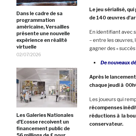
Le jeu sérialisé, q
Dans le cadre de sa
de 140 œuvres d’art
programmation
américaine, Versailles
En identifiant avec 
présente une nouvelle
expérience en réalité
– entre les œuvres, 
virtuelle
gagner des « succès »
02/07/2026
De nouveaux d
Après le lancement 
chaque jeudi à 00h
Les joueurs qui remp
récompenses inédit
Les Galeries Nationales
réductions à la bou
d’Ecosse recoivent un
conservateur.
financement public de
56 millions de £ pour