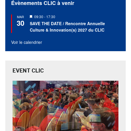
Évènements CLIC à venir
Mis
09:30
-
17:30
MAR
30
en
SAVE THE DATE / Rencontre Annuelle
avant
Culture & Innovation(s) 2027 du CLIC
Voir le calendrier
EVENT CLIC