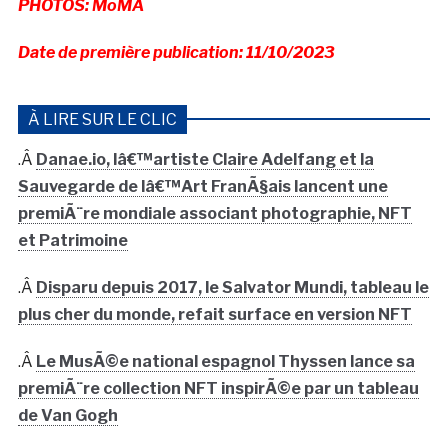
PHOTOS: MoMA
Date de première publication: 11/10/2023
À LIRE SUR LE CLIC
.Â
Danae.io, lâ€™artiste Claire Adelfang et la
Sauvegarde de lâ€™Art FranÃ§ais lancent une
premiÃ¨re mondiale associant photographie, NFT
et Patrimoine
.Â
Disparu depuis 2017, le Salvator Mundi, tableau le
plus cher du monde, refait surface en version NFT
.Â
Le MusÃ©e national espagnol Thyssen lance sa
premiÃ¨re collection NFT inspirÃ©e par un tableau
de Van Gogh