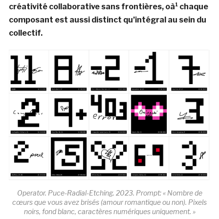
créativité collaborative sans frontières, oà¹ chaque
composant est aussi distinct qu’intégral au sein du
collectif.
Operator. Puce-Radial-Etching. 2023. Prompt: « Nombre de
cœurs que vous avez brisés (amour romantique ou non). Pixels
noirs, fond blanc, caractères numériques uniquement. »