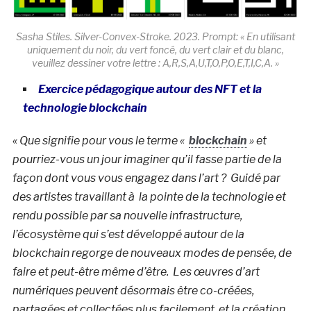
Sasha Stiles. Silver-Convex-Stroke. 2023. Prompt: « En utilisant
uniquement du noir, du vert foncé, du vert clair et du blanc,
veuillez dessiner votre lettre : A,R,S,A,U,T,O,P,O,E,T,I,C,A. »
Exercice pédagogique autour des NFT et la
technologie blockchain
« Que signifie pour vous le terme «
blockchain
» et
pourriez-vous un jour imaginer qu’il fasse partie de la
façon dont vous vous engagez dans l’art ? Guidé par
des artistes travaillant à la pointe de la technologie et
rendu possible par sa nouvelle infrastructure,
l’écosystème qui s’est développé autour de la
blockchain regorge de nouveaux modes de pensée, de
faire et peut-être même d’être. Les œuvres d’art
numériques peuvent désormais être co-créées,
partagées et collectées plus facilement, et la création