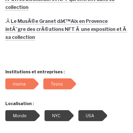
collection
.Â
Le MusÃ©e Granet dâ€™Aix en Provence
intÃ¨gre des crÃ©ations NFT Ã une exposition et Ã
sa collection
Institutions et entreprises :
moma
Tezos
Localisation :
Monde
NYC
USA