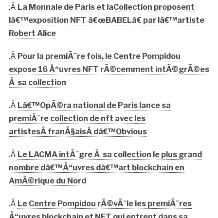
.Â
La Monnaie de Paris et laCollection proposent
lâ€™exposition NFT â€œBABELâ€ par lâ€™artiste
Robert Alice
.Â
Pour la premiÃ¨re fois, le Centre Pompidou
expose 16 Å“uvres NFT rÃ©cemment intÃ©grÃ©es
Ã sa collection
.Â
Lâ€™OpÃ©ra national de Paris lance sa
premiÃ¨re collection de nft avec les
artistesÂ franÃ§aisÂ dâ€™Obvious
.Â
Le LACMA intÃ¨gre Ã sa collection le plus grand
nombre dâ€™Å“uvres dâ€™art blockchain en
AmÃ©rique du Nord
.Â
Le Centre Pompidou rÃ©vÃ¨le les premiÃ¨res
Å“uvres blockchain et NFT qui entrent dans sa