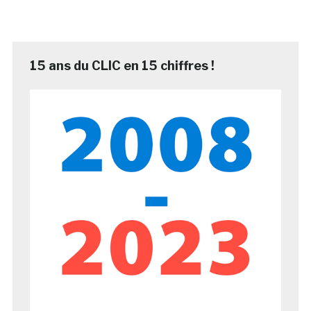
15 ans du CLIC en 15 chiffres !