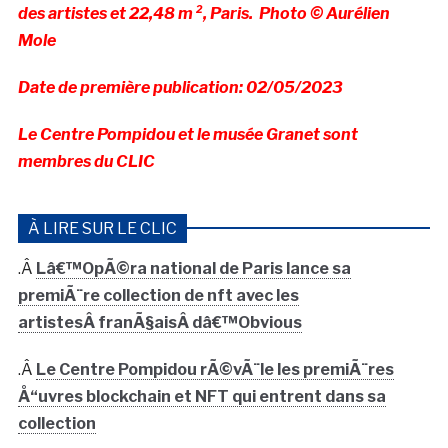
des artistes et 22,48 m ², Paris. Photo © Aurélien
Mole
Date de première publication: 02/05/2023
Le Centre Pompidou et le musée Granet sont
membres du CLIC
À LIRE SUR LE CLIC
.Â
Lâ€™OpÃ©ra national de Paris lance sa
premiÃ¨re collection de nft avec les
artistesÂ franÃ§aisÂ dâ€™Obvious
.Â
Le Centre Pompidou rÃ©vÃ¨le les premiÃ¨res
Å“uvres blockchain et NFT qui entrent dans sa
collection