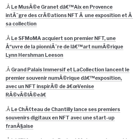
.Â
Le MusÃ©e Granet dâ€™Aix en Provence
intÃ¨gre des crÃ©ations NFT Ã une exposition et Ã
sa collection
.Â
Le SFMoMA acquiert son premier NFT, une
Å“uvre de la pionniÃ¨re de lâ€™art numÃ©rique
Lynn Hershman Leeson
.Â
Grand Palais Immersif et LaCollection lancent le
premier souvenir numÃ©rique dâ€™exposition,
avec un NFT inspirÃ© de â€œVenise
RÃ©vÃ©lÃ©eâ€
.Â
Le ChÃ¢teau de Chantilly lance ses premiers
souvenirs digitaux en NFT avec une start-up
franÃ§aise