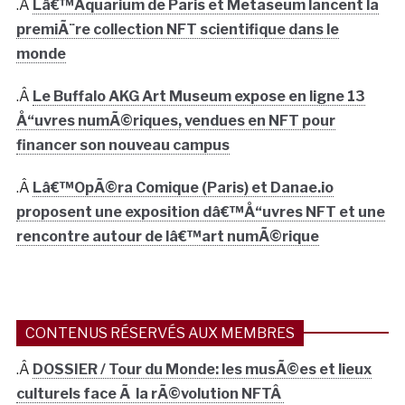
.Â
Lâ€™Aquarium de Paris et Metaseum lancent la
premiÃ¨re collection NFT scientifique dans le
monde
.Â
Le Buffalo AKG Art Museum expose en ligne 13
Å“uvres numÃ©riques, vendues en NFT pour
financer son nouveau campus
.Â
Lâ€™OpÃ©ra Comique (Paris) et Danae.io
proposent une exposition dâ€™Å“uvres NFT et une
rencontre autour de lâ€™art numÃ©rique
CONTENUS RÉSERVÉS AUX MEMBRES
.Â
DOSSIER / Tour du Monde: les musÃ©es et lieux
culturels face Ã la rÃ©volution NFTÂ