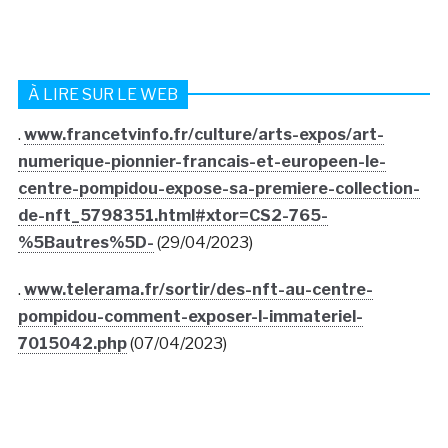
À LIRE SUR LE WEB
.
www.francetvinfo.fr/culture/arts-expos/art-
numerique-pionnier-francais-et-europeen-le-
centre-pompidou-expose-sa-premiere-collection-
de-nft_5798351.html#xtor=CS2-765-
%5Bautres%5D-
(29/04/2023)
.
www.telerama.fr/sortir/des-nft-au-centre-
pompidou-comment-exposer-l-immateriel-
7015042.php
(07/04/2023)