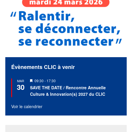
Évènements CLIC à venir
Mis
09:30
-
17:30
MAR
30
en
SAVE THE DATE / Rencontre Annuelle
avant
Culture & Innovation(s) 2027 du CLIC
Voir le calendrier