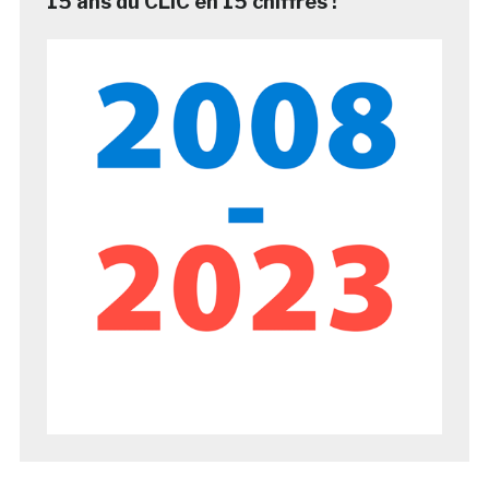
15 ans du CLIC en 15 chiffres !