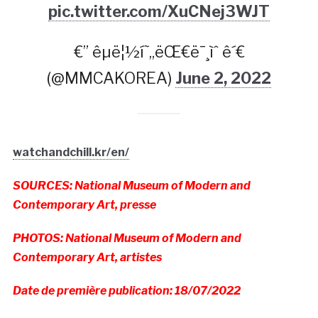
pic.twitter.com/XuCNej3WJT
€” êµ­ë¦½í˜„ëŒ€ë¯¸ìˆ ê´€
(@MMCAKOREA)
June 2, 2022
watchandchill.kr/en/
SOURCES: National Museum of Modern and
Contemporary Art, presse
PHOTOS: National Museum of Modern and
Contemporary Art, artistes
Date de première publication: 18/07/2022