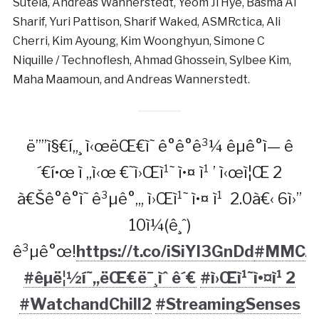
Sutela, Andreas Wannerstedt, Yeom Ji Hye, Basma Al
Sharif, Yuri Pattison, Sharif Waked, ASMRctica, Ali
Cherri, Kim Ayoung, Kim Woonghyun, Simone C
Niquille / Technoflesh, Ahmad Ghossein, Sylbee Kim,
Maha Maamoun, and Andreas Wannerstedt.
ë””ì§€í„¸ ì‹œëŒ€ì˜ ê°ê°ê³¼ êµê°ì— ê
´€í•œ ì „ì‹œ €˜ì›Œì¹˜ ì•¤ ì¹ ’ ì‹œì¦Œ 2
à€Šê°ê°ì˜ ê³µê°„, ì›Œì¹˜ ì•¤ ì¹ 2.0à€‹ 6ì›”
10ì¼(ê¸ˆ)
ê³µê°œ!
https://t.co/iSiYl3GnDd
#MMCA
#êµ­ë¦½í˜„ëŒ€ë¯¸ìˆ ê´€
#ì›Œì¹˜ì•¤ì¹ 2
#WatchandChill2
#StreamingSenses