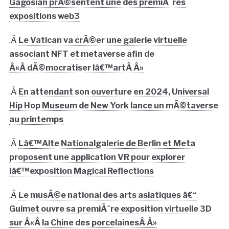
Gagosian prÃ©sentent une des premiÃ¨res
expositions web3
.Â
Le Vatican va crÃ©er une galerie virtuelle
associant NFT et metaverse afin de
Â«Â dÃ©mocratiser lâ€™artÂ Â»
.Â
En attendant son ouverture en 2024, Universal
Hip Hop Museum de New York lance un mÃ©taverse
au printemps
.Â
Lâ€™Alte Nationalgalerie de Berlin et Meta
proposent une application VR pour explorer
lâ€™exposition Magical Reflections
.Â
Le musÃ©e national des arts asiatiques â€“
Guimet ouvre sa premiÃ¨re exposition virtuelle 3D
sur Â«Â la Chine des porcelainesÂ Â»