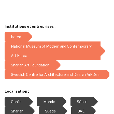
Institutions et entreprises :
Korea
National Museum of Modern and Contemporary
Art Korea
Sharjah Art Foundation
Swedish Centre for Architecture and Design ArkDes
Localisation :
Corée
Monde
Séoul
Sharjah
Suède
UAE