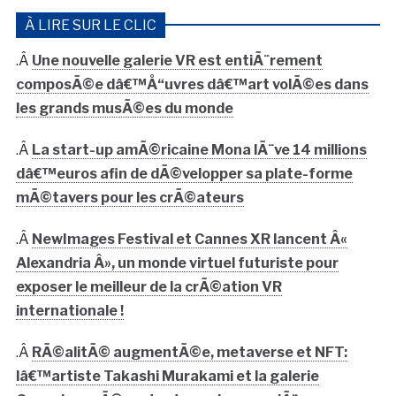
À LIRE SUR LE CLIC
.Â
Une nouvelle galerie VR est entiÃ¨rement
composÃ©e dâ€™Å“uvres dâ€™art volÃ©es dans
les grands musÃ©es du monde
.Â
La start-up amÃ©ricaine Mona lÃ¨ve 14 millions
dâ€™euros afin de dÃ©velopper sa plate-forme
mÃ©tavers pour les crÃ©ateurs
.Â
NewImages Festival et Cannes XR lancent Â«
Alexandria Â», un monde virtuel futuriste pour
exposer le meilleur de la crÃ©ation VR
internationale !
.Â
RÃ©alitÃ© augmentÃ©e, metaverse et NFT:
lâ€™artiste Takashi Murakami et la galerie