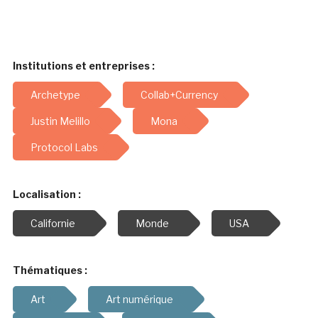
Institutions et entreprises :
Archetype
Collab+Currency
Justin Melillo
Mona
Protocol Labs
Localisation :
Californie
Monde
USA
Thématiques :
Art
Art numérique