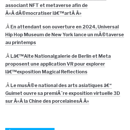
associant NFT et metaverse afin de
Â«Â dÃ©mocratiser lâ€™artÂ Â»
.Â
En attendant son ouverture en 2024, Universal
Hip Hop Museum de New York lance un mÃ©taverse
au printemps
.Â
Lâ€™Alte Nationalgalerie de Berlin et Meta
proposent une application VR pour explorer
lâ€™exposition Magical Reflections
.Â
Le musÃ©e national des arts asiatiques â€“
Guimet ouvre sa premiÃ¨re exposition virtuelle 3D
sur Â«Â la Chine des porcelainesÂ Â»