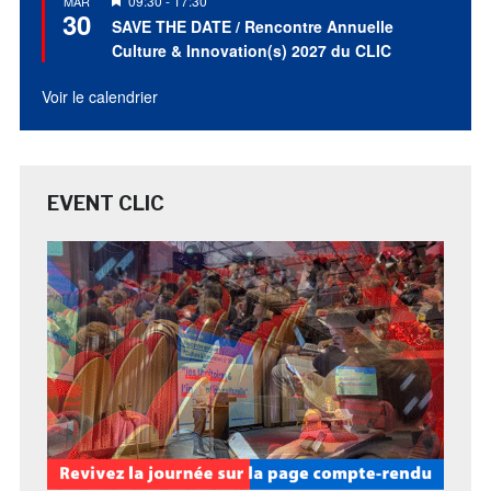
09:30
-
17:30
MAR
30
en
SAVE THE DATE / Rencontre Annuelle
avant
Culture & Innovation(s) 2027 du CLIC
Voir le calendrier
EVENT CLIC