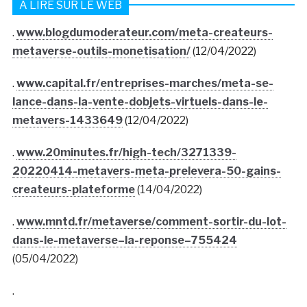
À LIRE SUR LE WEB
.
www.blogdumoderateur.com/meta-createurs-
metaverse-outils-monetisation/
(12/04/2022)
.
www.capital.fr/entreprises-marches/meta-se-
lance-dans-la-vente-dobjets-virtuels-dans-le-
metavers-1433649
(12/04/2022)
.
www.20minutes.fr/high-tech/3271339-
20220414-metavers-meta-prelevera-50-gains-
createurs-plateforme
(14/04/2022)
.
www.mntd.fr/metaverse/comment-sortir-du-lot-
dans-le-metaverse–la-reponse–755424
(05/04/2022)
.