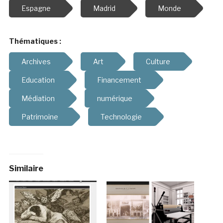
Espagne
Madrid
Monde
Thématiques :
Archives
Art
Culture
Education
Financement
Médiation
numérique
Patrimoine
Technologie
Similaire