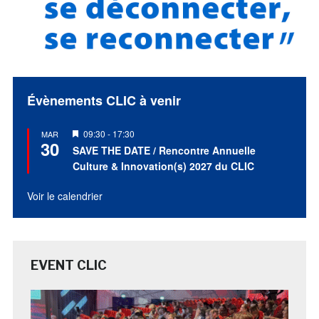
Évènements CLIC à venir
Mis
09:30
-
17:30
MAR
30
en
SAVE THE DATE / Rencontre Annuelle
avant
Culture & Innovation(s) 2027 du CLIC
Voir le calendrier
EVENT CLIC