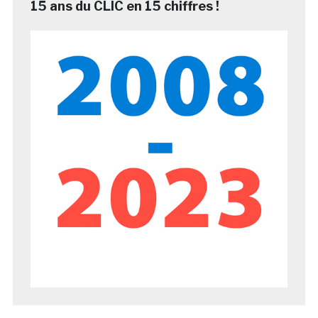
15 ans du CLIC en 15 chiffres !