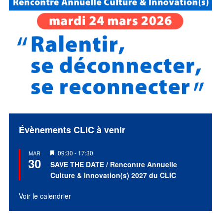
Évènements CLIC à venir
Mis
09:30
-
17:30
MAR
30
en
SAVE THE DATE / Rencontre Annuelle
avant
Culture & Innovation(s) 2027 du CLIC
Voir le calendrier