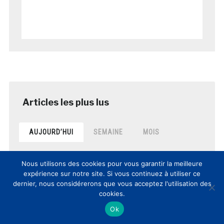
AUJOURD’HUI
SEMAINE
MOIS
8èmes Rencontres Nationales
Nous utilisons des cookies pour vous garantir la meilleure
Culture et Innovation(s): comptes-
expérience sur notre site. Si vous continuez à utiliser ce
rendus et vidéos de la journée
dernier, nous considérerons que vous acceptez l'utilisation des
posté le 12 mars 2017
cookies.
Ok