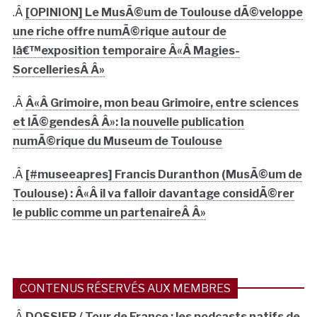
.Â
[OPINION] Le MusÃ©um de Toulouse dÃ©veloppe
une riche offre numÃ©rique autour de
lâ€™exposition temporaire Â«Â Magies-
SorcelleriesÂ Â»
.Â
Â«Â Grimoire, mon beau Grimoire, entre sciences
et lÃ©gendesÂ Â»: la nouvelle publication
numÃ©rique du Museum de Toulouse
.Â
[#museeapres] Francis Duranthon (MusÃ©um de
Toulouse) : Â«Â il va falloir davantage considÃ©rer
le public comme un partenaireÂ Â»
CONTENUS RÉSERVÉS AUX MEMBRES
.Â
DOSSIER / Tour de France : les podcasts natifs de