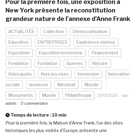
Pour la première fois, une exposition à
New York présente la reconstitution
grandeur nature de l’annexe d’Anne Frank
ACTUALITÉS
Collection
Démocratisation
Education
ENTREPRISES
Expérience visiteur
Exposition
Exposition immersive
Financement
Fondation
Fondation
Guerres
Histoire
Holocauste
Hors les murs
Immersion
Innovation
sociale
Jeunesse
Mécénat
Monde
Monuments
Musée
Philanthropie
27/01/2025
par
admin
0 commentaire
Temps de lecture :
10
min
Pour la première fois, la Maison d’Anne Frank, l’un des sites
historiques les plus visités d’Europe, présente une