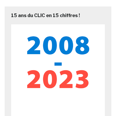
15 ans du CLIC en 15 chiffres !