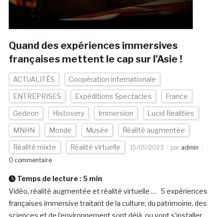
Quand des expériences immersives
françaises mettent le cap sur l’Asie !
ACTUALITÉS
Coopération internationale
ENTREPRISES
Expéditions Spectacles
France
Gedeon
Histovery
Immersion
Lucid Realities
MNHN
Monde
Musée
Réalité augmentée
Réalité mixte
Réalité virtuelle
15/05/2023
par
admin
0 commentaire
Temps de lecture :
5
min
Vidéo, réalité augmentée et réalité virtuelle … 5 expériences
françaises immersive traitant de la culture, du patrimoine, des
sciences et de l’environnement sont déjà ou vont s’installer