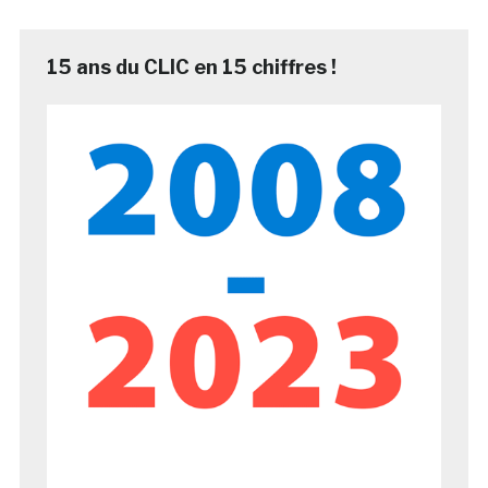
15 ans du CLIC en 15 chiffres !