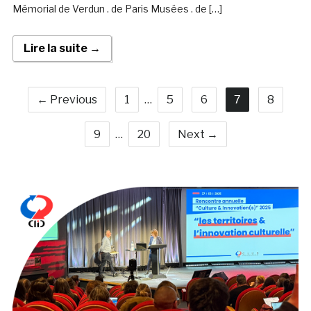
Mémorial de Verdun . de Paris Musées . de […]
Lire la suite →
← Previous
1
…
5
6
7
8
9
…
20
Next →