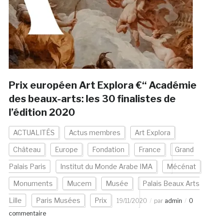
Prix européen Art Explora €“ Académie
des beaux-arts: les 30 finalistes de
l’édition 2020
ACTUALITÉS
Actus membres
Art Explora
Château
Europe
Fondation
France
Grand
Palais Paris
Institut du Monde Arabe IMA
Mécénat
Monuments
Mucem
Musée
Palais Beaux Arts
Lille
Paris Musées
Prix
19/11/2020
par
admin
0
commentaire