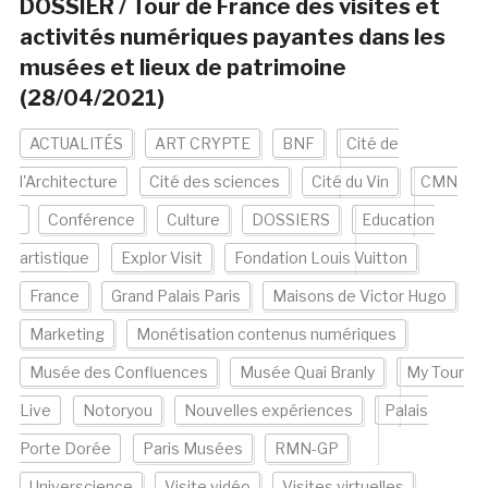
DOSSIER / Tour de France des visites et
activités numériques payantes dans les
musées et lieux de patrimoine
(28/04/2021)
ACTUALITÉS
ART CRYPTE
BNF
Cité de
l'Architecture
Cité des sciences
Cité du Vin
CMN
Conférence
Culture
DOSSIERS
Education
artistique
Explor Visit
Fondation Louis Vuitton
France
Grand Palais Paris
Maisons de Victor Hugo
Marketing
Monétisation contenus numériques
Musée des Confluences
Musée Quai Branly
My Tour
Live
Notoryou
Nouvelles expériences
Palais
Porte Dorée
Paris Musées
RMN-GP
Universcience
Visite vidéo
Visites virtuelles