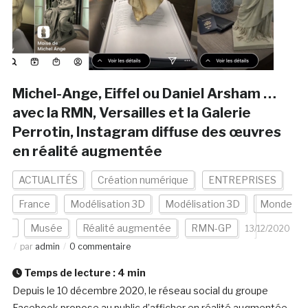
Michel-Ange, Eiffel ou Daniel Arsham …
avec la RMN, Versailles et la Galerie
Perrotin, Instagram diffuse des œuvres
en réalité augmentée
ACTUALITÉS
Création numérique
ENTREPRISES
France
Modélisation 3D
Modélisation 3D
Monde
Musée
Réalité augmentée
RMN-GP
13/12/2020
par
admin
0 commentaire
Temps de lecture :
4
min
Depuis le 10 décembre 2020, le réseau social du groupe
Facebook propose au public d’afficher en réalité augmentée