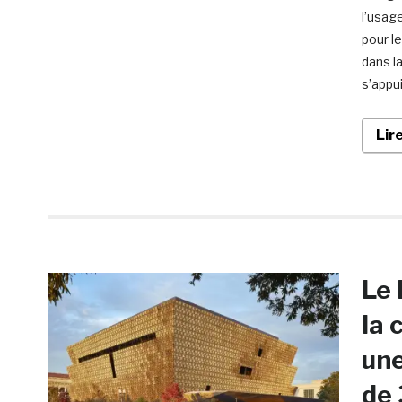
l’usag
pour l
dans l
s’appui
Lir
Le 
la 
une
de 