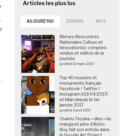
e
r
AUJOURD’HUI
SEMAINE
MOIS
de
8èmes Rencontres
Nationales Culture et
Innovation(s): comptes-
rendus et vidéos de la
journée
posté le 12 mars 2017
Top 40 musées et
monuments français
Facebook / Twitter /
Instagram (03/04/2017)
et bilan depuis le 1er
janvier 2017
posté le 3 avril 2017
Osamu Tezuka, « dieu » du
manga et père d’Astro
Boy, fait son entrée dans
le Google Art Project