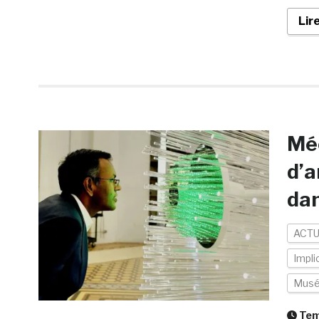
Lir
Mé
d’a
dan
ACTU
Impli
Mus
Temp