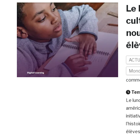
Le 
cul
nou
élè
ACTU
Mon
comme
Temp
Le lund
améric
initia
l’hist
élèves