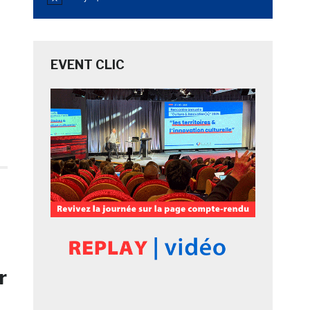
Notice
EVENT CLIC
e
r