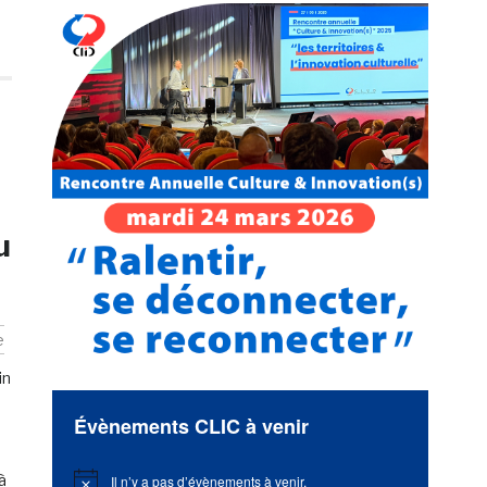
u
e
in
Évènements CLIC à venir
 à
Il n’y a pas d’évènements à venir.