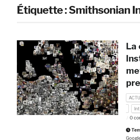
Étiquette :
Smithsonian In
La 
Ins
met
pre
ACTU
Int
0 co
Temp
Google