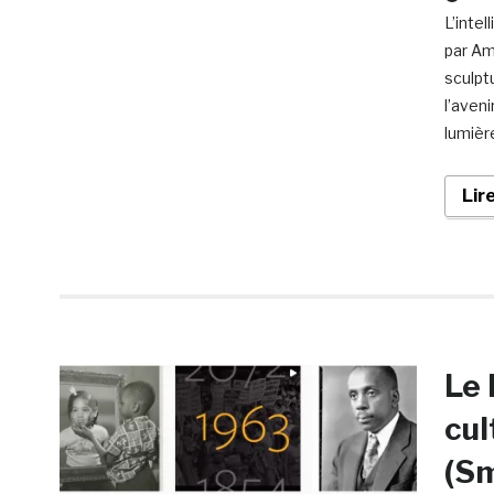
L’inte
par Am
sculpt
l’aven
lumièr
Lir
Le 
cul
(Sm