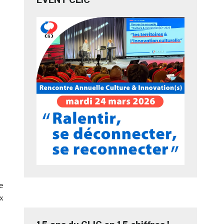
de
ux