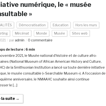
tiative numérique, le « musée
sultable »
ALITÉS
Démocratisation
Education
Hors les murs
eting
Mécénat
Monde
Musée
Sites web
2021
par
admin
0 commentaire
s de lecture :
6
min
novembre 2021, le Musée national d’histoire et de culture afro-
aines (National Museum of African American History and Culture,
) de la Smithsonian Institution a lancé sa toute dernière initiative
que, le musée consultable (« Searchable Museum »). A l’occasion de
nquième anniversaire, le NMAAHC souhaite ainsi continue
esser le […]
e la suite →