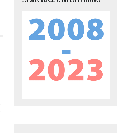
15 ans du CLIC en 15 chiffres !