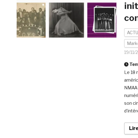
ini
con
ACTU
Mark
19/11/
Temp
Le 18 
améric
NMAAHC
numéri
son ci
d’intér
Lir