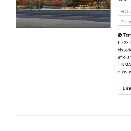
ACTU
Phila
Temp
Le 23 
histori
afro-a
– NMAA
« assu
Lir