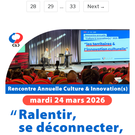
28
29
…
33
Next →