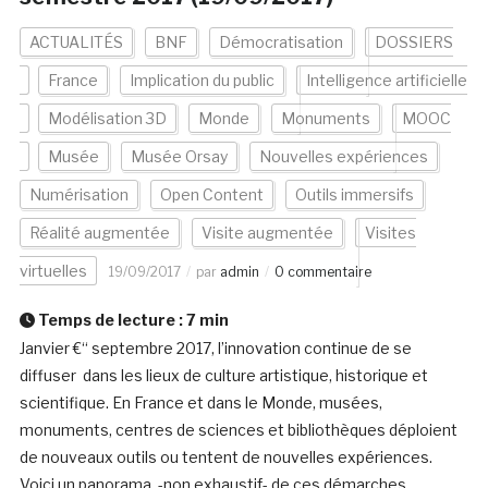
ACTUALITÉS
BNF
Démocratisation
DOSSIERS
France
Implication du public
Intelligence artificielle
Modélisation 3D
Monde
Monuments
MOOC
Musée
Musée Orsay
Nouvelles expériences
Numérisation
Open Content
Outils immersifs
Réalité augmentée
Visite augmentée
Visites
virtuelles
19/09/2017
par
admin
0 commentaire
Temps de lecture :
7
min
Janvier €“ septembre 2017, l’innovation continue de se
diffuser dans les lieux de culture artistique, historique et
scientifique. En France et dans le Monde, musées,
monuments, centres de sciences et bibliothèques déploient
de nouveaux outils ou tentent de nouvelles expériences.
Voici un panorama -non exhaustif- de ces démarches