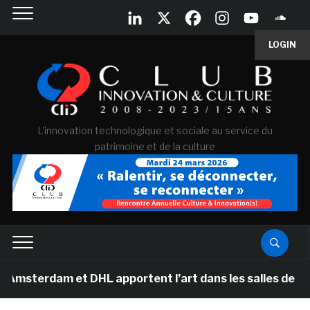
LOGIN
L'innovation technologique et sociale au service du
patrimoine et de la culture
 et DHL apportent l’art dans les salles de classe des é