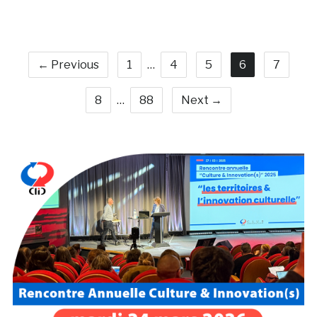
← Previous
1
…
4
5
6
7
8
…
88
Next →