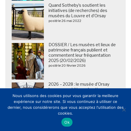
Quand Sotheby’s soutient les
initiatives (de recherches) des
musées du Louvre et d’Orsay
posté le 26 mai 2022
DOSSIER / Les musées et lieux de
patrimoine français publient et
commentent leur fréquentation
2025 (20/02/2026)
posté le 20 février 2026
2026 – 2028 : le musée d’Orsay
lance un ambitieux chantier pour
améliorer l’accueil de ses visiteurs
Nous utilisons des cookies pour vous garantir la meilleure
posté le 10 mars 2026
expérience sur notre site. Si vous continuez à utiliser ce
dernier, nous considérerons que vous acceptez l'utilisation des
cookies.
Ok