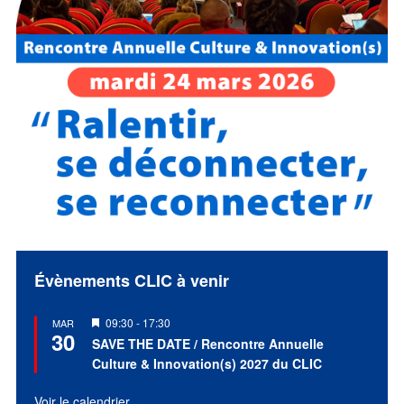
Évènements CLIC à venir
Mis
09:30
-
17:30
MAR
30
en
SAVE THE DATE / Rencontre Annuelle
avant
Culture & Innovation(s) 2027 du CLIC
Voir le calendrier