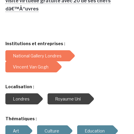
visite virtuelle gratuite avec 20 de ses chefs
dâ€™Å“uvres
Institutions et entreprises :
National Gallery Londres
Vincent Van Gogh
Localisation :
Londres
Royaume Uni
Thématiques :
Art
Culture
Education