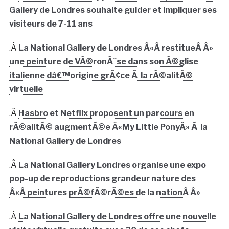
Gallery de Londres souhaite guider et impliquer ses
visiteurs de 7-11 ans
.Â
La National Gallery de Londres Â«Â restitueÂ Â»
une peinture de VÃ©ronÃ¨se dans son Ã©glise
italienne dâ€™origine grÃ¢ce Ã la rÃ©alitÃ©
virtuelle
.Â
Hasbro et Netflix proposent un parcours en
rÃ©alitÃ© augmentÃ©e Â«My Little PonyÂ» Ã la
National Gallery de Londres
.Â
La National Gallery Londres organise une expo
pop-up de reproductions grandeur nature des
Â«Â peintures prÃ©fÃ©rÃ©es de la nationÂ Â»
.Â
La National Gallery de Londres offre une nouvelle