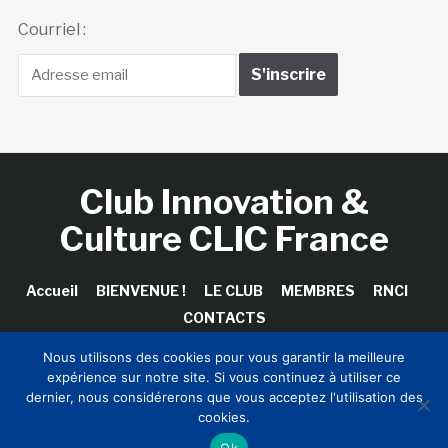
Courriel :
Club Innovation &
Culture CLIC France
Accueil
BIENVENUE !
LE CLUB
MEMBRES
RNCI
CONTACTS
Nous utilisons des cookies pour vous garantir la meilleure
expérience sur notre site. Si vous continuez à utiliser ce
dernier, nous considérerons que vous acceptez l'utilisation des
Copyright © 2026 Club Innovation & Culture CLIC France /
cookies.
Sinapses Conseils
Ok