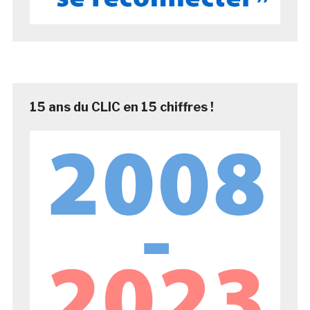
15 ans du CLIC en 15 chiffres !