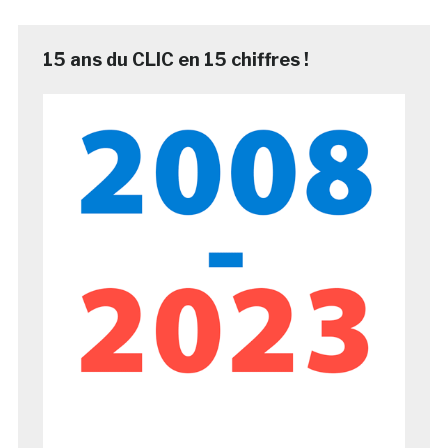
15 ans du CLIC en 15 chiffres !