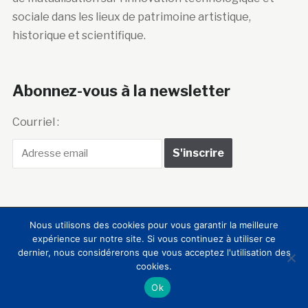
sociale dans les lieux de patrimoine artistique,
historique et scientifique.
Abonnez-vous à la newsletter
Courriel :
Nous utilisons des cookies pour vous garantir la meilleure
Club Innovation &
expérience sur notre site. Si vous continuez à utiliser ce
dernier, nous considérerons que vous acceptez l'utilisation des
Culture CLIC France
cookies.
Ok
Accueil
BIENVENUE !
LE CLUB
MEMBRES
RNCI