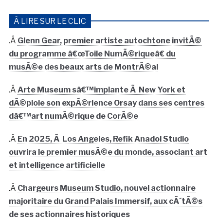
À LIRE SUR LE CLIC
.Â
Glenn Gear, premier artiste autochtone invitÃ©
du programme â€œToile NumÃ©riqueâ€ du
musÃ©e des beaux arts de MontrÃ©al
.Â
Arte Museum sâ€™implante Ã New York et
dÃ©ploie son expÃ©rience Orsay dans ses centres
dâ€™art numÃ©rique de CorÃ©e
.Â
En 2025, Ã Los Angeles, Refik Anadol Studio
ouvrira le premier musÃ©e du monde, associant art
et intelligence artificielle
.Â
Chargeurs Museum Studio, nouvel actionnaire
majoritaire du Grand Palais Immersif, aux cÃ´tÃ©s
de ses actionnaires historiques