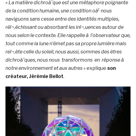
« La matière dichroà¯que est une métaphore poignante
de la condition humaine, une condition oà¹ nous
naviguons sans cesse entre des identités multiples,
réï¬‚échissant ou absorbant les inï¬‚uences autour de
nous selon le contexte. Elle rappelle à l’observateur que,
tout comme la lune n’émet pas sa propre lumière mais
reï¬‚ète celle du soleil, nous aussi, sommes des êtres
dichroà¯ques, nous nous transformons en réponse à
notre environnement et aux autres »
explique
son
créateur, Jérémie Bellot
.