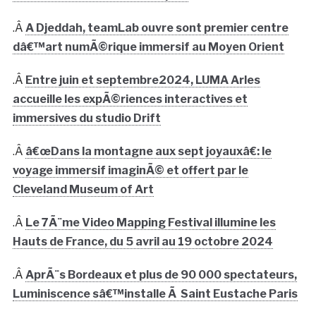
.Â
A Djeddah, teamLab ouvre sont premier centre
dâ€™art numÃ©rique immersif au Moyen Orient
.Â
Entre juin et septembre2024, LUMA Arles
accueille les expÃ©riences interactives et
immersives du studio Drift
.Â
â€œDans la montagne aux sept joyauxâ€: le
voyage immersif imaginÃ© et offert par le
Cleveland Museum of Art
.Â
Le 7Ã¨me Video Mapping Festival illumine les
Hauts de France, du 5 avril au 19 octobre 2024
.Â
AprÃ¨s Bordeaux et plus de 90 000 spectateurs,
Luminiscence sâ€™installe Ã Saint Eustache Paris