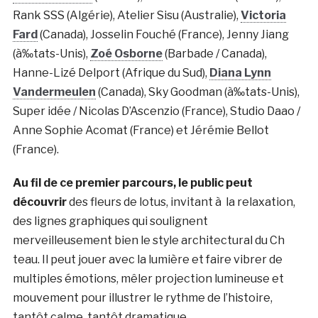
Rank SSS (Algérie), Atelier Sisu (Australie),
Victoria
Fard
(Canada), Josselin Fouché (France), Jenny Jiang
(à‰tats-Unis),
Zoé Osborne
(Barbade / Canada),
Hanne-Lizé Delport (Afrique du Sud),
Diana Lynn
Vandermeulen
(Canada), Sky Goodman (à‰tats-Unis),
Super idée / Nicolas D’Ascenzio (France), Studio Daao /
Anne Sophie Acomat (France) et Jérémie Bellot
(France).
Au fil de ce premier parcours, le public peut
découvrir
des fleurs de lotus, invitant à la relaxation,
des lignes graphiques qui soulignent
merveilleusement bien le style architectural du Ch
teau. Il peut jouer avec la lumière et faire vibrer de
multiples émotions, mêler projection lumineuse et
mouvement pour illustrer le rythme de l’histoire,
tantôt calme, tantôt dramatique.