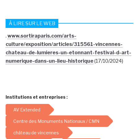
À LIRE SUR LE WEB
.
www.sortiraparis.com/arts-
culture/exposition/articles/315561-vincennes-
chateau-de-lumieres-un-etonnant-festival-d-art-
numerique-dans-un-lieu-historique
(17/10/2024)
Institutions et entreprises :
AV Extended
Centre des Monuments Nationaux / CMN
château de vincennes