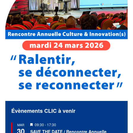
Évènements CLIC à venir
Mis
09:30
-
17:30
MAR
30
en
SAVE THE DATE / Rencontre Annuelle