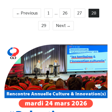
← Previous
1
…
26
27
28
29
Next →