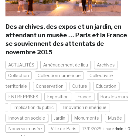
Des archives, des expos et un jardin, en
attendant un musée … Paris et la France
se souviennent des attentats de
novembre 2015
ACTUALITÉS
Aménagement de lieu
Archives
Collection
Collection numérique
Collectivité
territoriale
Conservation
Culture
Education
ENTREPRISES
Exposition
France
Hors les murs
Implication du public
Innovation numérique
Innovation sociale
Jardin
Monuments
Musée
Nouveau musée
Ville de Paris
13/11/2025
par
admin
0