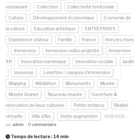
restaurant
Collection
Collectivité territoriale
Culture
Développement économique
Economie de
la culture
Education artistique
ENTREPRISES
Expérience visiteur
Famille
France
Hors les murs
Immersion
Immersion vidéo projetée
Immersion
XR
Innovation numérique
Innovation sociale
Jardin
Jeunesse
Lunettes / casques d'immersion
Mapping
Médiation
Monuments
Musée
Musée Granet
Nouveau musée
Ouverture &
rénovation de lieux culturels
Petite enfance
Réalité
virtuelle
Ville d'Aix
Visite augmentée
01/10/2025
par
admin
0 commentaire
Temps de lecture :
14
min