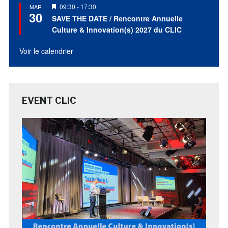
Mis
09:30
-
17:30
MAR
30
en
SAVE THE DATE / Rencontre Annuelle
avant
Culture & Innovation(s) 2027 du CLIC
Voir le calendrier
EVENT CLIC