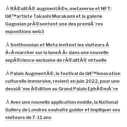
.Â
RÃ©alitÃ© augmentÃ©e, metaverse et NFT:
lâ€™artiste Takashi Murakami et la galerie
Gagosian prÃ©sentent une des premiÃ¨res
expositions web3
.Â
Smithsonian et Meta invitent les visiteurs Ã
Â«Â marcher sur la luneÂ Â» dans une nouvelle
expÃ©rience exclusive de rÃ©alitÃ© virtuelle
.Â
Palais AugmentÃ©, le festival de lâ€™innovation
culturelle immersive, revient en juin 2022, pour une
deuxiÃ¨me Ã©dition au Grand Palais EphÃ©mÃ¨re
.Â
Avec une nouvelle application mobile, la National
Gallery de Londres souhaite guider et impliquer ses
visiteurs de 7-11 ans