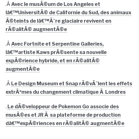
.Â
Avec le musÃ©um de Los Angeles et
lâ€™UniversitÃ© de Californie du Sud, des animaux
Ã©teints de lâ€™Ã¨re glaciaire revivent en
rÃ©alitÃ© augmentÃ©e
.Â
Avec Fortnite et Serpentine Galleries,
lâ€™artiste Kaws prÃ©sente sa nouvelle
expÃ©rience hybride, et en rÃ©alitÃ©
augmentÃ©e
.Â
Le Design Museum et Snap rÃ©vÃ¨lent les effets
extrÃªmes du changement climatique Ã Londres
.
Le dÃ©veloppeur de Pokemon Go associe des
musÃ©es et JR Ã sa plateforme de production
dâ€™expÃ©riences en rÃ©alitÃ© augmentÃ©e