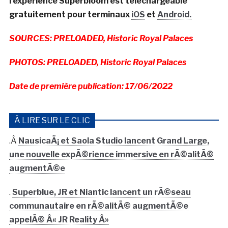
l’expérience Superbloom est téléchargeable
gratuitement pour terminaux
iOS
et
Android.
SOURCES: PRELOADED, Historic Royal Palaces
PHOTOS: PRELOADED, Historic Royal Palaces
Date de première publication: 17/06/2022
À LIRE SUR LE CLIC
.Â
NausicaÃ¡ et Saola Studio lancent Grand Large,
une nouvelle expÃ©rience immersive en rÃ©alitÃ©
augmentÃ©e
.
Superblue, JR et Niantic lancent un rÃ©seau
communautaire en rÃ©alitÃ© augmentÃ©e
appelÃ© Â« JR Reality Â»