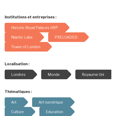
Institutions et entreprises :
Historic Royal Palaces HRP
Niantic Labs
PRELOADED
Tower of London
Localisation :
Londres
Monde
Royaume Uni
Thématiques :
Art
Art numérique
Culture
Education