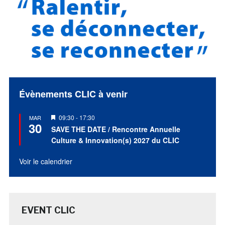
Évènements CLIC à venir
Mis
09:30
-
17:30
MAR
30
en
SAVE THE DATE / Rencontre Annuelle
avant
Culture & Innovation(s) 2027 du CLIC
Voir le calendrier
EVENT CLIC