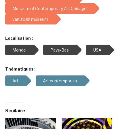
Museum of Contemporary Art Chicago
van gogh museum
Localisation :
Monde
Pays-Bas
USA
Thématiques :
Art
Art contemporain
Similaire