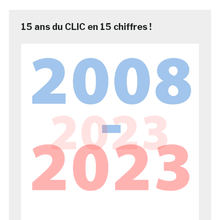
15 ans du CLIC en 15 chiffres !