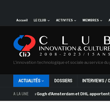
Accueil
LE CLUB
ACTIVITES
MEMBRES
L'innovation technologique et sociale au service du 
ACTUALITÉS
DOSSIERS
INTERVIEWS / 
 musée Van Gogh d’Amsterdam et DHL apportent l’art dans
A LA UNE