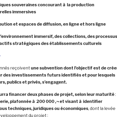
giques souveraines concourant à la production
relles immersives
ibution et espaces de diffusion, en ligne et hors ligne
s l’environnement immersif, des collections, des processu
 actifs stratégiques des établissements culturels
e
onnés reçoivent
une subvention dont l’objectif est de crée
sur des investissements futurs identifiés et pour lesquels
rs, publics et privés, s’engagent.
urra financer deux phases de projet, selon leur maturité
:
ierie, plafonnée à 200 000 ‚¬ et visant à identifier
rous techniques,
juridiques ou économiques
, dont la levée
éveloppement du projet ;