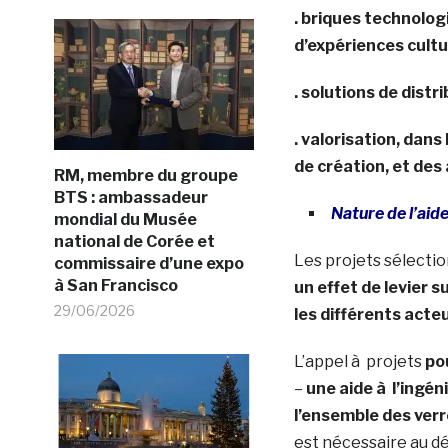
. briques technolo
d’expériences cultu
. solutions de distr
. valorisation, dan
de création, et des
RM, membre du groupe
BTS : ambassadeur
Nature de l’aid
mondial du Musée
national de Corée et
Les projets sélecti
commissaire d’une expo
à San Francisco
un effet de levier 
29/06/2026
les différents acteu
L’appel à projets
po
–
une aide à l’ingén
l’ensemble des ver
est nécessaire au d