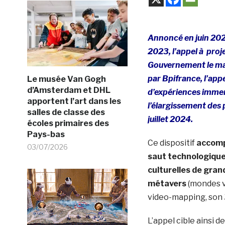
Annoncé en juin 20
2023, l’appel à proje
Gouvernement le mar
par Bpifrance, l’appe
Le musée Van Gogh
d’Amsterdam et DHL
d’expériences immers
apportent l’art dans les
l’élargissement des 
salles de classe des
juillet 2024.
écoles primaires des
Pays-bas
Ce dispositif
accomp
03/07/2026
saut technologique 
culturelles de gran
métavers
(mondes vi
video-mapping, son 
L’appel cible ainsi 