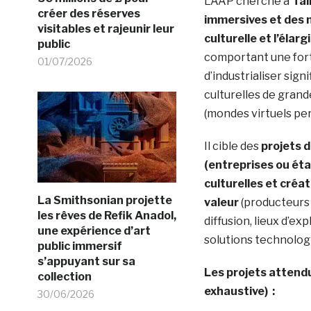
L’AAP cherche à
fai
créer des réserves
immersives et des 
visitables et rajeunir leur
culturelle et l’élar
public
comportant une fort
01/07/2026
d’industrialiser sign
culturelles de gran
(mondes virtuels per
Il cible des
projets 
(entreprises ou éta
culturelles et créat
La Smithsonian projette
valeur
(producteurs 
les rêves de Refik Anadol,
diffusion, lieux d’e
une expérience d’art
solutions technologiq
public immersif
s’appuyant sur sa
Les projets attendu
collection
exhaustive) :
30/06/2026