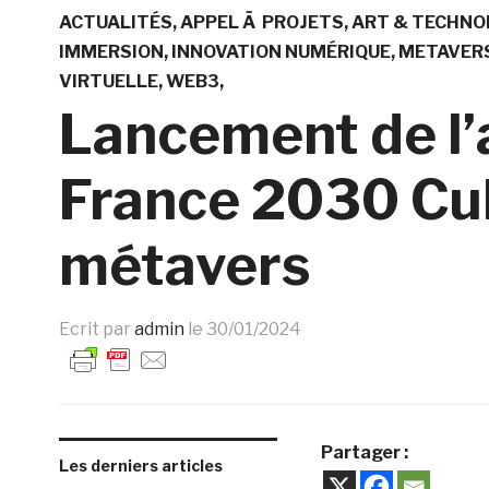
ACTUALITÉS
APPEL Ã PROJETS
ART & TECHNO
IMMERSION
INNOVATION NUMÉRIQUE
METAVER
VIRTUELLE
WEB3
Lancement de l’
France 2030 Cul
métavers
Ecrit par
admin
le
30/01/2024
Partager :
Les derniers articles