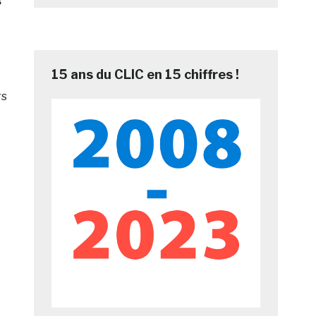
s
15 ans du CLIC en 15 chiffres !
rs