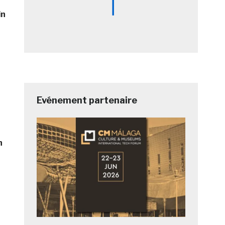
in
Evénement partenaire
n