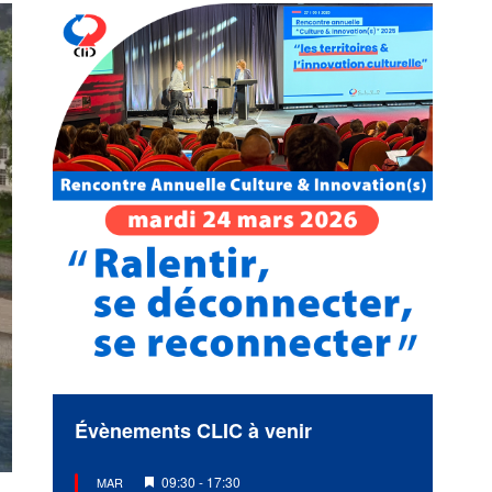
Évènements CLIC à venir
Mis
09:30
-
17:30
MAR