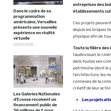
entreprises des indu
Dans le cadre de sa
établissements cul
programmation
américaine, Versailles
Ces projets peuvent 
présente une nouvelle
depuis les briques t
expérience en réalité
physique afin de tou
virtuelle
02/07/2026
Toute la filière des
l’audiovisuel, le cin
dans toutes ses comp
patrimoine (dont le p
l’architecture, les mé
connexes de la comm
créatif de leur acti
Les Galeries Nationales
d’Ecosse recoivent un
Les projets at
financement public de
56 millions de £ pour