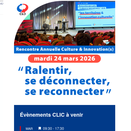
Évènements CLIC à venir
Mis
09:30
-
17:30
MAR