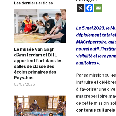
Les derniers articles
Le 5 mai 2023, le M
déploiement total et
MACrépertoire, qui s
nouvel outil, l’insti
Le musée Van Gogh
d’Amsterdam et DHL
visibilité et le ray
apportent l’art dans les
auditoires ».
salles de classe des
écoles primaires des
Par sa mission qui es
Pays-bas
instruire et célébre
03/07/2026
à favoriser une dive
(
macrepertoire.ma
de cette mission, soi
contenus culturels 