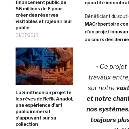
financement public de
quantité innombrabl
56 millions de £ pour
créer des réserves
Bénéficiant du sout
visitables et rajeunir leur
MACrépertoire cons
public
d’un projet innovan
01/07/2026
au cours des derni
« Ce projet
travaux entre
sur notre
vast
La Smithsonian projette
et notre chant
les rêves de Refik Anadol,
une expérience d’art
nos systèmes.
public immersif
s’appuyant sur sa
toujours plu
collection