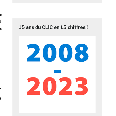
le
t
15 ans du CLIC en 15 chiffres !
és
e
e