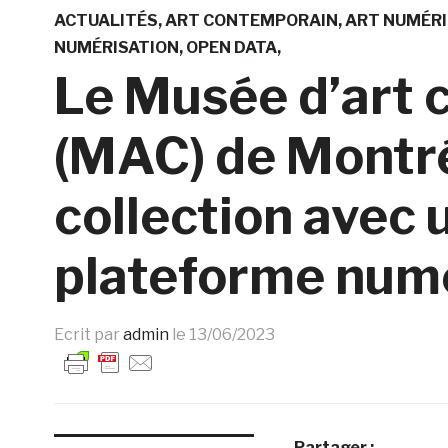
ACTUALITÉS
ART CONTEMPORAIN
ART NUMÉR
NUMÉRISATION
OPEN DATA
Le Musée d’art 
(MAC) de Montré
collection avec 
plateforme num
Ecrit par
admin
le
13/06/2023
Partager :