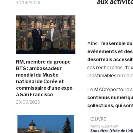
aux activit
30/06/2026
Ainsi,
l’ensemble du 
événements et des 
désormais accessib
RM, membre du groupe
ses recherches, d’e
BTS : ambassadeur
mondial du Musée
inestimables en lien 
national de Corée et
commissaire d’une expo
Le MACrépertoire s’
à San Francisco
contenus numérique
29/06/2026
collections, qui so