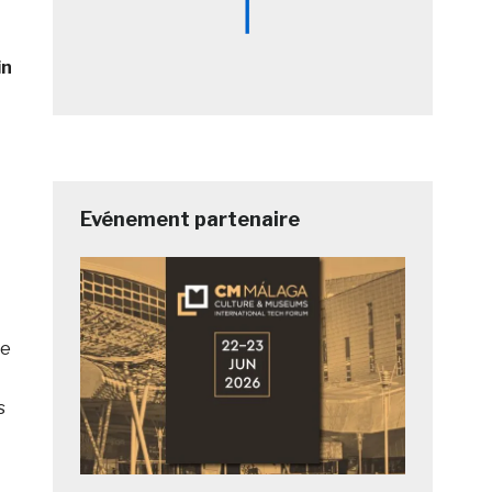
in
Evénement partenaire
le
s