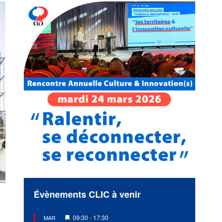
Évènements CLIC à venir
Mis
09:30
-
17:30
MAR