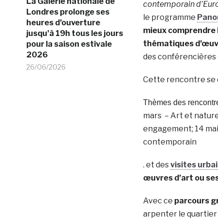
La Galerie nationale de
contemporain d’Euro
Londres prolonge ses
le programme
Panor
heures d’ouverture
mieux comprendre le
jusqu’à 19h tous les jours
thématiques d’œuvr
pour la saison estivale
2026
des conférencières 
26/06/2026
Cette rencontre se 
Thèmes des rencontr
mars –
Art et nature
engagement;
14 ma
contemporain
. et des
visites urba
œuvres d’art ou ses
Avec ce
parcours g
arpenter le quartie