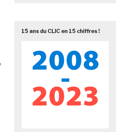
15 ans du CLIC en 15 chiffres !
e