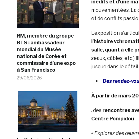
inédits et d’une m
mouvementées. La co
et de conflits passi
L’exposition s’artic
RM, membre du groupe
l’histoire vchroma
BTS : ambassadeur
mondial du Musée
salle, quant à elle
national de Corée et
seaux, câbles, etc.)
commissaire d’une expo
jusque dans le détai
à San Francisco
29/06/2026
Des rendez-vous
À partir de mars 2
. des
rencontres ave
Centre Pompidou
« Explorez des œuvre