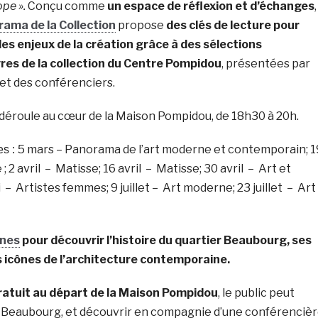
pe ».
Conçu comme
un espace de réflexion et d’échanges
,
ama de la Collection
propose
des clés de lecture pour
s enjeux de la création grâce à des sélections
es de la collection du Centre Pompidou
, présentées par
et des conférenciers.
déroule au cœur de la Maison Pompidou, de 18h30 à 20h.
5 mars –
Panorama de l’art moderne et contemporain;
1
es :
 ;
2 avril –
Matisse;
16 avril –
Matisse;
30 avril –
Art et
i –
Artistes femmes;
9 juillet –
Art moderne;
23 juillet –
Art
ines
pour découvrir l’histoire du quartier Beaubourg, ses
 icônes de l’architecture contemporaine.
ratuit au départ de la Maison Pompidou
, le public peut
r Beaubourg, et découvrir en compagnie d’une conférenciè