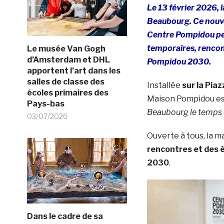
Le 13 février 2026, 
Beaubourg. Ce nouvea
Centre Pompidou pend
temporaires, rencon
Le musée Van Gogh
d’Amsterdam et DHL
Pompidou 2030.
apportent l’art dans les
salles de classe des
Installée
sur la Piaz
écoles primaires des
Maison Pompidou es
Pays-bas
Beaubourg le temps d
03/07/2026
Ouverte à tous, la m
rencontres et des 
2030
.
Dans le cadre de sa