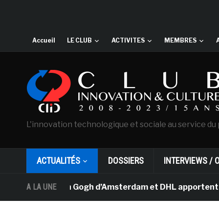
Accueil
LE CLUB
ACTIVITES
MEMBRES
L'innovation technologique et sociale au service du 
ACTUALITÉS
DOSSIERS
INTERVIEWS / 
musée Van Gogh d’Amsterdam et DHL apportent l’art dans 
A LA UNE