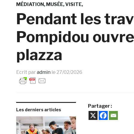
MÉDIATION
MUSÉE
VISITE
Pendant les trav
Pompidou ouvre 
plazza
Ecrit par
admin
le
27/02/2026
Partager :
Les derniers articles