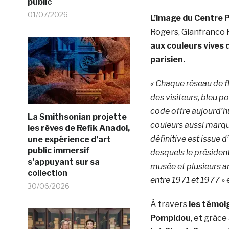
public
01/07/2026
L’image du Centre 
Rogers, Gianfranco 
aux couleurs vives 
parisien.
« Chaque réseau de fl
des visiteurs, bleu pou
code offre aujourd’hu
La Smithsonian projette
couleurs aussi marqu
les rêves de Refik Anadol,
définitive est issue
une expérience d’art
public immersif
desquels le présiden
s’appuyant sur sa
musée et plusieurs a
collection
entre 1971 et 1977 »
30/06/2026
À travers
les témoi
Pompidou
, et grâce