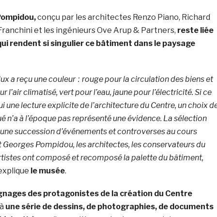
Pompidou,
conçu par les architectes Renzo Piano, Richard
Franchini et les ingénieurs Ove Arup & Partners,
reste liée
qui rendent si singulier ce bâtiment dans le paysage
ux a reçu une couleur : rouge pour la circulation des biens et
r l’air climatisé, vert pour l’eau, jaune pour l’électricité. Si ce
i une lecture explicite de l’architecture du Centre, un choix d
é n’a à l’époque pas représenté une évidence. La sélection
 d’une succession d’événements et controverses au cours
t Georges Pompidou, les architectes, les conservateurs du
rtistes ont composé et recomposé la palette du bâtiment,
explique
le musée
.
gnages des protagonistes de la création du Centre
 à
une série de dessins, de photographies, de documents