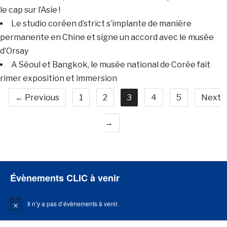
le cap sur l’Asie !
Le studio coréen d’strict s’implante de manière
permanente en Chine et signe un accord avec le musée
d’Orsay
A Séoul et Bangkok, le musée national de Corée fait
rimer exposition et immersion
← Previous
1
2
3
4
5
Next
→
Évènements CLIC à venir
Il n’y a pas d’évènements à venir.
Notice