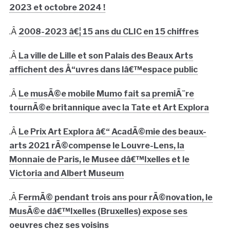
2023 et octobre 2024 !
.Â
2008-2023 â€¦ 15 ans du CLIC en 15 chiffres
.Â
La ville de Lille et son Palais des Beaux Arts
affichent des Å“uvres dans lâ€™espace public
.Â
Le musÃ©e mobile Mumo fait sa premiÃ¨re
tournÃ©e britannique avec la Tate et Art Explora
.Â
Le Prix Art Explora â€“ AcadÃ©mie des beaux-
arts 2021 rÃ©compense le Louvre-Lens, la
Monnaie de Paris, le Musee dâ€™Ixelles et le
Victoria and Albert Museum
.Â
FermÃ© pendant trois ans pour rÃ©novation, le
MusÃ©e dâ€™Ixelles (Bruxelles) expose ses
oeuvres chez ses voisins