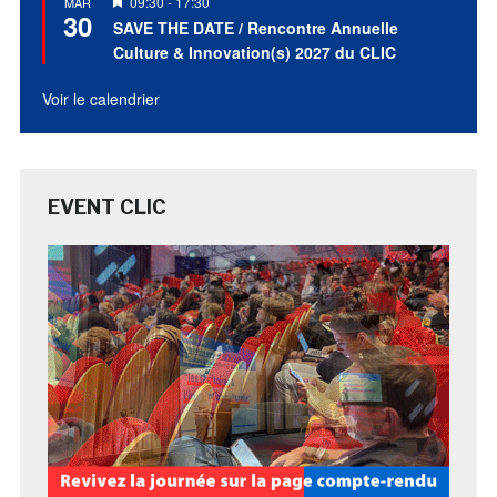
Mis
09:30
-
17:30
MAR
30
en
SAVE THE DATE / Rencontre Annuelle
avant
Culture & Innovation(s) 2027 du CLIC
Voir le calendrier
EVENT CLIC