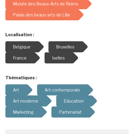
Musée des Beaux-Arts de Reims
Palais des beaux arts de Lille
Localisation :
Belgique
Bruxelles
France
Ixelles
Thématiques :
Art
Art contemporain
Art moderne
Education
Marketing
Partenariat