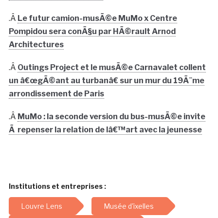
.Â
Le futur camion-musÃ©e MuMo x Centre
Pompidou sera conÃ§u par HÃ©rault Arnod
Architectures
.Â
Outings Project et le musÃ©e Carnavalet collent
un â€œgÃ©ant au turbanâ€ sur un mur du 19Ã¨me
arrondissement de Paris
.Â
MuMo : la seconde version du bus-musÃ©e invite
Ã repenser la relation de lâ€™art avec la jeunesse
Institutions et entreprises :
Louvre Lens
Musée d'ixelles