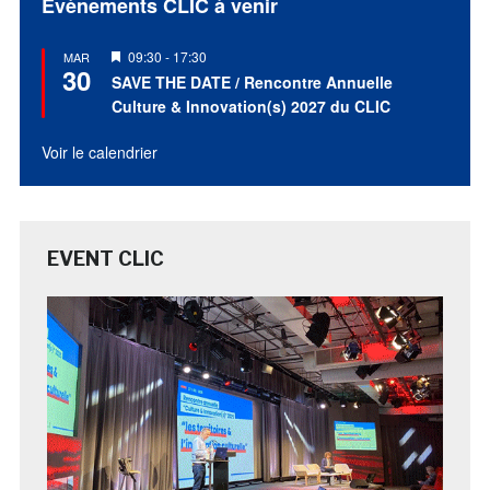
Évènements CLIC à venir
Mis
09:30
-
17:30
MAR
30
en
SAVE THE DATE / Rencontre Annuelle
avant
Culture & Innovation(s) 2027 du CLIC
Voir le calendrier
EVENT CLIC