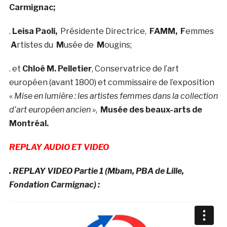
Carmignac;
.
Leisa Paoli,
Présidente Directrice,
FAMM,
F
emmes
A
rtistes du
M
usée de
M
ougins;
. et
Chloé M. Pelletier
, Conservatrice de l’art
européen (avant 1800) et commissaire de l’exposition
«
Mise en lumière : les artistes femmes dans la collection
d’art européen ancien »
,
Musée des beaux-arts de
Montréal
.
REPLAY AUDIO ET VIDEO
. REPLAY VIDEO Partie 1 (Mbam, PBA de Lille,
Fondation Carmignac) :