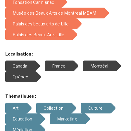
Fondation Carmignac
Musée des Beaux Arts de Montreal MBAM
Palais des beaux arts de Lille
Palais des Beaux-Arts Lille
Localisation :
Canada
France
Montréal
Québec
Thématiques :
Art
Collection
Culture
Education
Marketing
Médiation