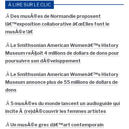
À LIRE SUR LE CLIC
.Â
Des musÃ©es de Normandie proposent
lâ€™exposition collaborative â€œElles font le
musÃ©e !â€
.Â
Le Smithsonian American Womenâ€™s History
Museum reÃ§oit 4 millions de dollars de dons pour
poursuivre son dÃ©veloppement
.Â
Le Smithsonian American Womenâ€™s History
Museum annonce plus de 55 millions de dollars de
dons
.Â
5 musÃ©es du monde lancent un audioguide qui
incite Ã (re)dÃ©couvrir les femmes artistes
.Â
Un musÃ©e grec dâ€™art contemporain