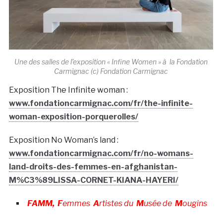
Une des salles de l’exposition « Infine Women » à la Fondation
Carmignac (c) Fondation Carmignac
Exposition The Infinite woman :
www.fondationcarmignac.com/fr/the-infinite-
woman-exposition-porquerolles/
Exposition No Woman’s land :
www.fondationcarmignac.com/fr/no-womans-
land-droits-des-femmes-en-afghanistan-
M%C3%89LISSA-CORNET-KIANA-HAYERI/
FAMM,
F
emmes
A
rtistes du
M
usée de
M
ougins